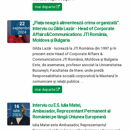
mai departe
„Piața neagră alimentează crima organizată”.
22
Interviu cu Gilda Lazăr - Head of Corporate
septembrie
2024
Affairs&Communications JTI România,
Moldova și Bulgaria
Gilda Lazăr - lucrează la JTI România din 1997 și în
prezent este Head of Corporate Affairs &
Communications JTI România, Moldova și Bulgaria.
Este, de asemenea, profesor asociat la Universitatea
București, Facultatea de litere, unde predă
Responsabilitate socială corporativă la Masterul în
comunicare și relații publice. ...
mai departe
Interviu cu E.S. Iulia Matei,
16
Ambasador, Reprezentant Permanent al
iulie
2024
României pe lângă Uniunea Europeană
Iulia Matei este Ambasador, Reprezentantul