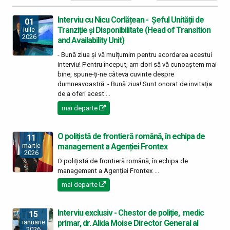
Interviu cu Nicu Corlățean - Șeful Unității de
01
Tranziție și Disponibilitate (Head of Transition
iulie
2026
and Availability Unit)
- Bună ziua și vă mulțumim pentru acordarea acestui
interviu! Pentru început, am dori să vă cunoaștem mai
bine, spune-ți-ne câteva cuvinte despre
dumneavoastră. - Bună ziua! Sunt onorat de invitația
de a oferi acest ...
mai departe
O polițistă de frontieră română, în echipa de
11
management a Agenției Frontex
martie
2026
O polițistă de frontieră română, în echipa de
management a Agenției Frontex ...
mai departe
Interviu exclusiv - Chestor de poliție, medic
15
primar, dr. Alida Moise Director General al
ianuarie
2026