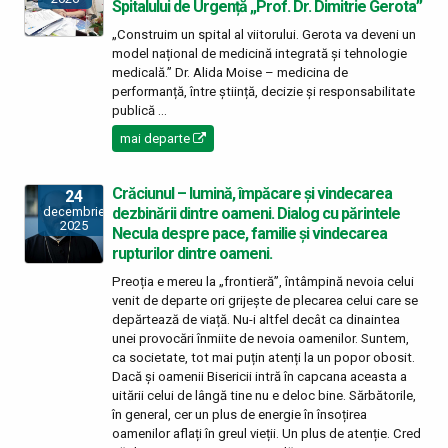
Spitalului de Urgență „Prof. Dr. Dimitrie Gerota”
„Construim un spital al viitorului. Gerota va deveni un
model național de medicină integrată și tehnologie
medicală.” Dr. Alida Moise – medicina de
performanță, între știință, decizie și responsabilitate
publică ...
mai departe
Crăciunul – lumină, împăcare și vindecarea
24
dezbinării dintre oameni. Dialog cu părintele
decembrie
2025
Necula despre pace, familie și vindecarea
rupturilor dintre oameni.
Preoția e mereu la „frontieră”, întâmpină nevoia celui
venit de departe ori grijește de plecarea celui care se
depărtează de viață. Nu-i altfel decât ca dinaintea
unei provocări înmiite de nevoia oamenilor. Suntem,
ca societate, tot mai puțin atenți la un popor obosit.
Dacă și oamenii Bisericii intră în capcana aceasta a
uitării celui de lângă tine nu e deloc bine. Sărbătorile,
în general, cer un plus de energie în însoțirea
oamenilor aflați în greul vieții. Un plus de atenție. Cred