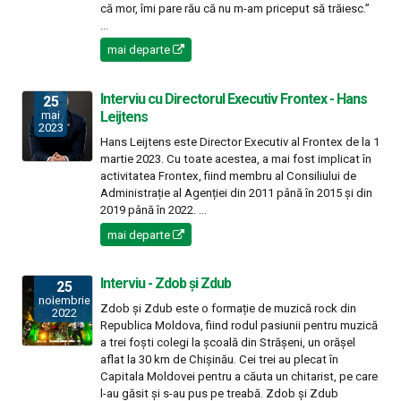
că mor, îmi pare rău că nu m-am priceput să trăiesc.”
...
mai departe
Interviu cu Directorul Executiv Frontex - Hans
25
Leijtens
mai
2023
Hans Leijtens este Director Executiv al Frontex de la 1
martie 2023. Cu toate acestea, a mai fost implicat în
activitatea Frontex, fiind membru al Consiliului de
Administrație al Agenției din 2011 până în 2015 și din
2019 până în 2022. ...
mai departe
Interviu - Zdob și Zdub
25
noiembrie
Zdob și Zdub este o formație de muzică rock din
2022
Republica Moldova, fiind rodul pasiunii pentru muzică
a trei foști colegi la școală din Strășeni, un orășel
aflat la 30 km de Chișinău. Cei trei au plecat în
Capitala Moldovei pentru a căuta un chitarist, pe care
l-au găsit și s-au pus pe treabă. Zdob și Zdub