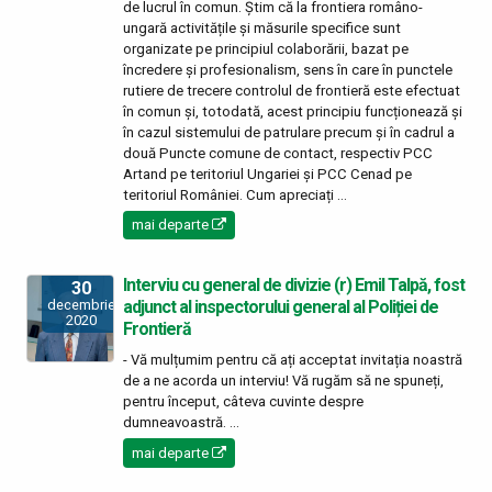
de lucrul în comun. Știm că la frontiera româno-
ungară activitățile și măsurile specifice sunt
organizate pe principiul colaborării, bazat pe
încredere și profesionalism, sens în care în punctele
rutiere de trecere controlul de frontieră este efectuat
în comun și, totodată, acest principiu funcționează și
în cazul sistemului de patrulare precum și în cadrul a
două Puncte comune de contact, respectiv PCC
Artand pe teritoriul Ungariei și PCC Cenad pe
teritoriul României. Cum apreciați ...
mai departe
Interviu cu general de divizie (r) Emil Talpă, fost
30
adjunct al inspectorului general al Poliției de
decembrie
2020
Frontieră
- Vă mulțumim pentru că ați acceptat invitația noastră
de a ne acorda un interviu! Vă rugăm să ne spuneți,
pentru început, câteva cuvinte despre
dumneavoastră. ...
mai departe