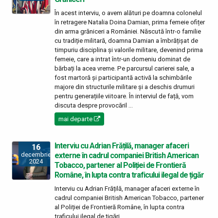
În acest interviu, o avem alături pe doamna colonelul
în retragere Natalia Doina Damian, prima femeie ofițer
din arma grăniceri a României. Născută într-o familie
cu tradiție militară, doamna Damian a îmbrățișat de
timpuriu disciplina și valorile militare, devenind prima
femeie, care a intrat într-un domeniu dominat de
bărbați la acea vreme. Pe parcursul carierei sale, a
fost martoră și participantă activă la schimbările
majore din structurile militare și a deschis drumuri
pentru generațiile viitoare. În interviul de față, vom
discuta despre provocăril ...
mai departe
Interviu cu Adrian Frățilă, manager afaceri
16
externe în cadrul companiei British American
decembrie
2024
Tobacco, partener al Poliției de Frontieră
Române, în lupta contra traficului ilegal de țigăr
Interviu cu Adrian Frățilă, manager afaceri externe în
cadrul companiei British American Tobacco, partener
al Poliției de Frontieră Române, în lupta contra
traficului ilegal de țigări ...