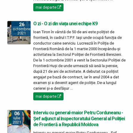
mai departe
O zi - O zi din viața unei echipe K9
26
octombrie
Ioan Tiron în vârstă de 50 de ani este polițist de
2021
frontieră, în cadrul I.T.P.F. Iași unde ocupă funcția de
conductor caine serviciu. Lucrează în Poliția de
Frontieră Română de la 1 martie 2000 începându-și
activitatea la Sectorul Poliției de Frontieră Berezeni.
De la 1 octombrie 2001 a venit la Sectorului Poliției de
Frontieră Huși de unde urmează să iasă la pensie,
după 21 de ani de activitate. A debutat ca polițist
angajat pe bază de contract‚ iar în anul 2004 a dat
examen și a devenit agent de poliție. De-a lungul
carierei și-a desfășur ...
mai departe
Interviu cu general-maior Petru Corduneanu -
06
Șef adjunct al Inspectoratului General al Poliției
iulie
2021
de Frontieră a Republicii Moldova
Interviu cu general-maior Petru Corduneanu - Șef