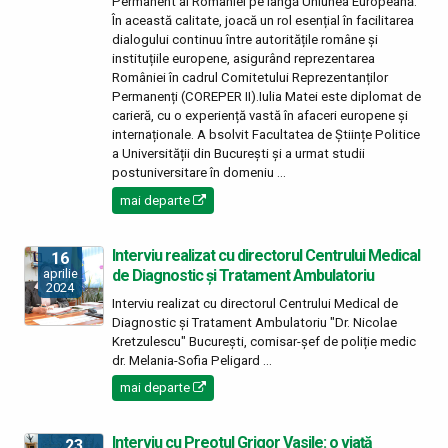
Permanent al României pe lângă Uniunea Europeană.
În această calitate, joacă un rol esențial în facilitarea
dialogului continuu între autoritățile române și
instituțiile europene, asigurând reprezentarea
României în cadrul Comitetului Reprezentanților
Permanenți (COREPER II).Iulia Matei este diplomat de
carieră, cu o experiență vastă în afaceri europene și
internaționale. A bsolvit Facultatea de Științe Politice
a Universității din București și a urmat studii
postuniversitare în domeniu ...
mai departe
Interviu realizat cu directorul Centrului Medical
16
de Diagnostic şi Tratament Ambulatoriu
aprilie
2024
Interviu realizat cu directorul Centrului Medical de
Diagnostic şi Tratament Ambulatoriu "Dr. Nicolae
Kretzulescu" București, comisar-șef de poliție medic
dr. Melania-Sofia Peligard ...
mai departe
Interviu cu Preotul Grigor Vasile: o viață
23