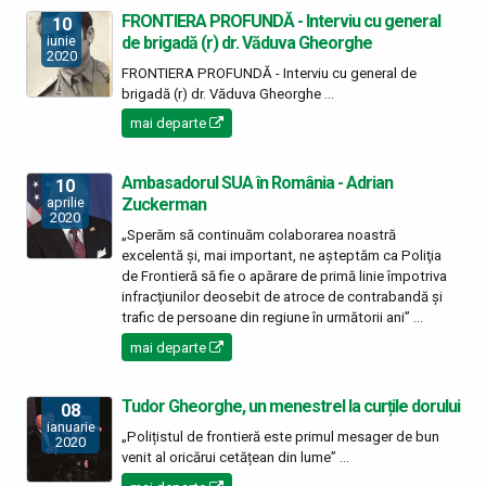
FRONTIERA PROFUNDĂ - Interviu cu general
10
de brigadă (r) dr. Văduva Gheorghe
iunie
2020
FRONTIERA PROFUNDĂ - Interviu cu general de
brigadă (r) dr. Văduva Gheorghe ...
mai departe
Ambasadorul SUA în România - Adrian
10
Zuckerman
aprilie
2020
„Sperăm să continuăm colaborarea noastră
excelentă şi, mai important, ne aşteptăm ca Poliţia
de Frontieră să fie o apărare de primă linie împotriva
infracţiunilor deosebit de atroce de contrabandă şi
trafic de persoane din regiune în următorii ani” ...
mai departe
Tudor Gheorghe, un menestrel la curțile dorului
08
ianuarie
„Polițistul de frontieră este primul mesager de bun
2020
venit al oricărui cetățean din lume” ...