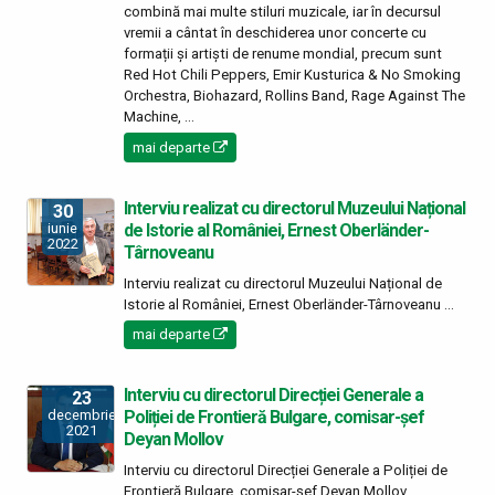
combină mai multe stiluri muzicale, iar în decursul
vremii a cântat în deschiderea unor concerte cu
formații și artiști de renume mondial, precum sunt
Red Hot Chili Peppers, Emir Kusturica & No Smoking
Orchestra, Biohazard, Rollins Band, Rage Against The
Machine, ...
mai departe
Interviu realizat cu directorul Muzeului Național
30
de Istorie al României, Ernest Oberländer-
iunie
2022
Târnoveanu
Interviu realizat cu directorul Muzeului Național de
Istorie al României, Ernest Oberländer-Târnoveanu ...
mai departe
Interviu cu directorul Direcției Generale a
23
Poliției de Frontieră Bulgare, comisar-șef
decembrie
2021
Deyan Mollov
Interviu cu directorul Direcției Generale a Poliției de
Frontieră Bulgare, comisar-șef Deyan Mollov ...