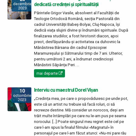
dedicată credinței și spiritualității
decembrie
2023
Părintele Grigor Vasile, absolvent al Facultății de
Teologie Ortodoxă Română, secția Pastorală din
cadrul Universității Babeș-Bolyai, Cluj-Napoca, își
dedică viața slujirii divine și îndrumării spirituale. După
finalizarea studiilor, a fost hirotonit diacon, apoi
preot, desfășurându-și activitatea ca duhovnic la
Mănăstirea Bârsana din cadrul Episcopiei
Maramureșului și Sătmarului timp de 7 ani. Ulterior,
pentru următorii 2 ani, a îndrumat credincioșii
Mănăstirii Săpânța Peri. ...
mai departe
Interviu cu maestrul Dorel Vișan
10
octombrie
„Credința mea, pe care o propovăduiesc pe unde pot,
2023
este că un artist nu trebuie să facă roluri, ci să
recreeze destine. Mă consider un norocos, deși am
trăit multe întâmplări pe care nu le-am pus pe seama
norocului. [...] Poate singurul meu regret este cel pe
care l-am spus la finalul filmului «Magnatul» în
personajul pe care l-am făcut atunci: «Nu-mi pare rău