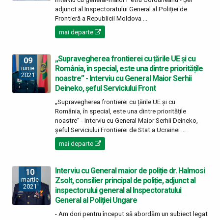
adjunct al Inspectoratului General al Poliției de
Frontieră a Republicii Moldova ...
mai departe
„Supravegherea frontierei cu țările UE și cu
09
România, în special, este una dintre prioritățile
iunie
2021
noastre” - Interviu cu General Maior Serhii
Deineko, șeful Serviciului Front
„Supravegherea frontierei cu țările UE și cu
România, în special, este una dintre prioritățile
noastre” - Interviu cu General Maior Serhii Deineko,
șeful Serviciului Frontierei de Stat a Ucrainei ...
mai departe
Interviu cu General maior de poliție dr. Halmosi
10
Zsolt, consilier principal de poliție, adjunct al
martie
2021
inspectorului general al Inspectoratului
General al Poliției Ungare
- Am dori pentru început să abordăm un subiect legat