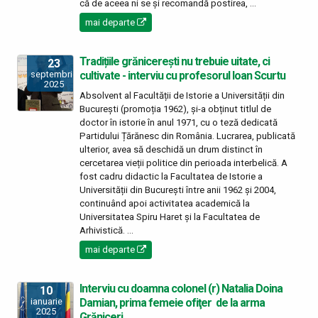
că de aceea ni se și recomandă postirea, ...
mai departe
Tradițiile grănicerești nu trebuie uitate, ci
23
cultivate - interviu cu profesorul Ioan Scurtu
septembrie
2025
Absolvent al Facultății de Istorie a Universității din
București (promoția 1962), și-a obținut titlul de
doctor în istorie în anul 1971, cu o teză dedicată
Partidului Țărănesc din România. Lucrarea, publicată
ulterior, avea să deschidă un drum distinct în
cercetarea vieții politice din perioada interbelică. A
fost cadru didactic la Facultatea de Istorie a
Universității din București între anii 1962 și 2004,
continuând apoi activitatea academică la
Universitatea Spiru Haret și la Facultatea de
Arhivistică. ...
mai departe
Interviu cu doamna colonel (r) Natalia Doina
10
Damian, prima femeie ofiţer de la arma
ianuarie
2025
Grăniceri