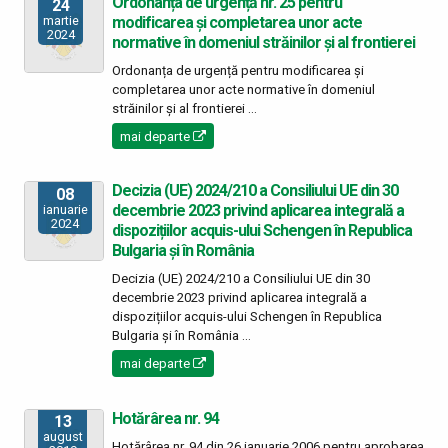
Ordonanța de urgență nr. 25 pentru
24
modificarea și completarea unor acte
martie
2024
normative în domeniul străinilor și al frontierei
Ordonanța de urgență pentru modificarea și
completarea unor acte normative în domeniul
străinilor și al frontierei ...
mai departe
Decizia (UE) 2024/210 a Consiliului UE din 30
08
decembrie 2023 privind aplicarea integrală a
ianuarie
2024
dispozițiilor acquis-ului Schengen în Republica
Bulgaria și în România
Decizia (UE) 2024/210 a Consiliului UE din 30
decembrie 2023 privind aplicarea integrală a
dispozițiilor acquis-ului Schengen în Republica
Bulgaria și în România ...
mai departe
Hotărârea nr. 94
13
august
Hotărârea nr. 94 din 26 ianuarie 2006 pentru aprobarea