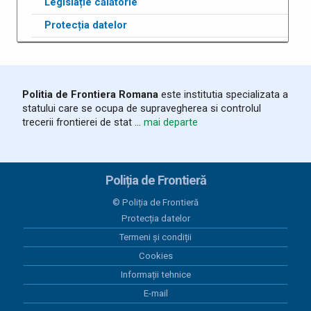
Legislație călătorie
Protecția datelor
Politia de Frontiera Romana
este institutia specializata a
statului care se ocupa de supravegherea si controlul
trecerii frontierei de stat ...
mai departe
Poliția de Frontieră
© Poliția de Frontieră
Protecția datelor
Termeni și condiții
Cookies
Informații tehnice
E-mail