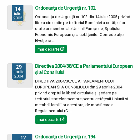
Ordonanţa de Urgenţă nr. 102
14
iulie
Ordonanţa de Urgenţă nr. 102 din 14 iulie 2005 privind
2005
libera circulaţie pe teritoriul României a cetăţenilor
statelor membre ale Uniunii Europene, Spaţiului
Economic European şi a cetăţenilor Confederaţiei
Elveţiene ...
mai departe
Directiva 2004/38/CE a Parlamentului European
29
și al Consiliului
aprilie
2004
DIRECTIVA 2004/38/CE A PARLAMENTULUI
EUROPEAN ȘI A CONSILIULUI din 29 aprilie 2004
privind dreptul la liberă circulație și ședere pe
teritoriul statelor membre pentru cetățenii Uniunii și
membrii familiilor acestora, de modificare a
Regulamentului (C ...
mai departe
Ordonanţa de Urgenţă nr. 194
12