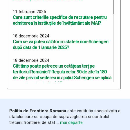
11 februarie 2025
Care sunt criteriile specifice de recrutare pentru
admiterea în instituțiile de învățământ ale MAI?
18 decembrie 2024
Cum se va putea călători în statele non-Schengen
după data de 1 ianuarie 2025?
18 decembrie 2024
Cât timp poate petrece un cetățean terț pe
teritoriul României? Regula celor 90 de zile în 180
de zile privind șederea în spațiul Schengen se aplică
separat pentru teritoriul R
18 decembrie 2024
Ce trebuie să știe persoanele care intenționează
să călătorească pe cale maritimă?
Politia de Frontiera Romana
este institutia specializata a
statului care se ocupa de supravegherea si controlul
18 decembrie 2024
trecerii frontierei de stat ...
mai departe
În ce constau verificările polițienești care vor putea