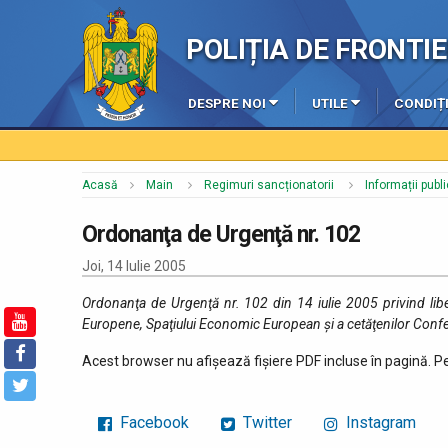
POLIȚIA DE FRONT
DESPRE NOI
UTILE
CONDIȚI
Acasă
Main
Regimuri sancționatorii
Informații publ
Ordonanţa de Urgenţă nr. 102
Joi, 14 Iulie 2005
Ordonanţa de Urgenţă nr. 102 din 14 iulie 2005 privind liber
Europene, Spaţiului Economic European şi a cetăţenilor Confe
Acest browser nu afișează fișiere PDF incluse în pagină. 
Facebook
Twitter
Instagram