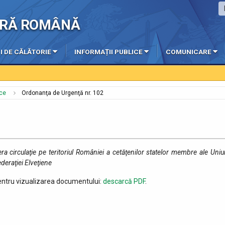
IERĂ ROMÂNĂ
I DE CĂLĂTORIE
INFORMAȚII PUBLICE
COMUNICARE
ice
Ordonanţa de Urgenţă nr. 102
a circulaţie pe teritoriul României a cetăţenilor statelor membre ale Uniun
deraţiei Elveţiene
Pentru vizualizarea documentului:
descarcă PDF
.