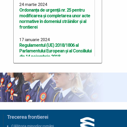
24 martie 2024
Ordonanța de urgență nr. 25 pentru
modificarea și completarea unor acte
normative în domeniul străinilor și al
frontierei
17 ianuarie 2024
Regulamentul (UE) 2018/1806 al
Parlamentului European și al Consiliului
din 14 noiembrie 2018
17 ianuarie 2024
Ordinul nr. 1124 din 20 iulie 2015 privind
lista documentelor de trecere a
frontierei de stat acceptate de statul
român
08 ianuarie 2024
Decizia (UE) 2024/210 a Consiliului UE
din 30 decembrie 2023 privind aplicarea
Trecerea frontierei
integrală a dispozițiilor acquis-ului
Călătoria minorilor români
Schengen în Republica Bulgaria și în