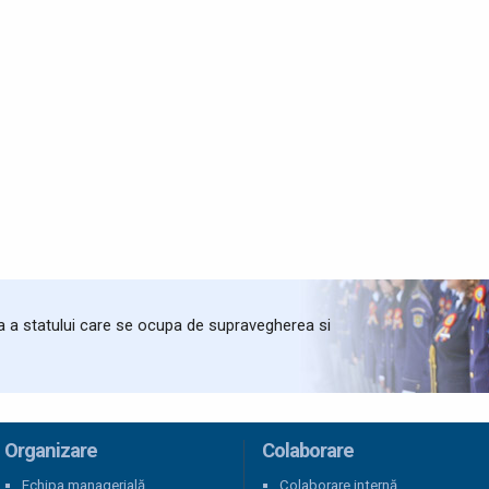
ta a statului care se ocupa de supravegherea si
Organizare
Colaborare
Echipa managerială
Colaborare internă