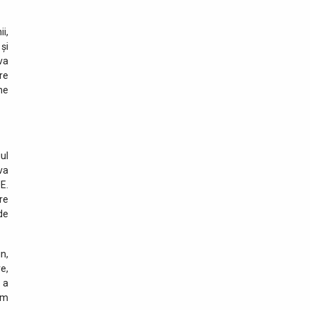
i,
și
va
are
ne
ul
iva
E.
re
de
n,
e,
 a
um