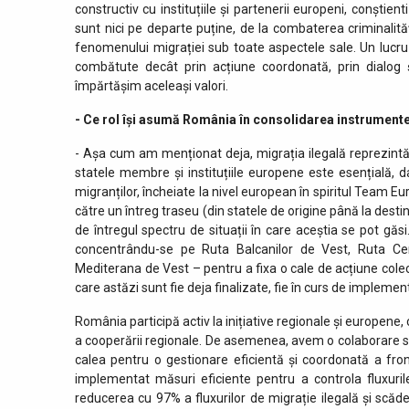
constructiv cu instituțiile și partenerii europeni, conști
sunt nici pe departe puține, de la combaterea criminalității
fenomenului migrației sub toate aspectele sale. Un lucru 
combătute decât prin acțiune coordonată, prin dialog ș
împărtășim aceleași valori.
- Ce rol își asumă România în consolidarea instrumentel
- Așa cum am menționat deja, migrația ilegală reprezintă 
statele membre și instituțiile europene este esențială, da
migranților, încheiate la nivel european în spiritul Team Eu
către un întreg traseu (din statele de origine până la desti
de întregul spectru de situații în care aceștia se pot gă
concentrându-se pe Ruta Balcanilor de Vest, Ruta Ce
Mediterana de Vest – pentru a fixa o cale de acțiune colec
care astăzi sunt fie deja finalizate, fie în curs de impleme
România participă activ la inițiative regionale și europene, c
a cooperării regionale. De asemenea, avem o colaborare s
calea pentru o gestionare eficientă și coordonată a fr
implementat măsuri eficiente pentru a controla fluxurile
reducerea cu 97% a fluxurilor de migrație ilegală și scăd