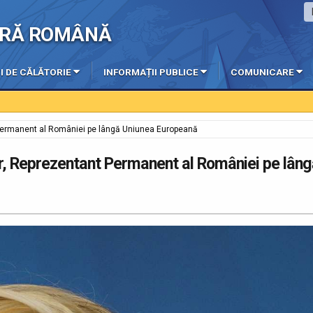
IERĂ ROMÂNĂ
I DE CĂLĂTORIE
INFORMAȚII PUBLICE
COMUNICARE
06-
t Permanent al României pe lângă Uniunea Europeană
or, Reprezentant Permanent al României pe lâng