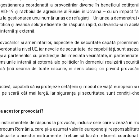
gestionarea coordonată a provocărilor diverse în beneficiul cetățenil
VID-19 și războiul de agresiune al Rusiei în Ucraina – cu un impact fă
u la gestionarea unui număr uriaș de refugiați – Uniunea a demonstrat 
tifica și avansa soluții eficiente de răspuns rapid, cultivându-și în acela
internă și externă.
, provocărilor și amenințărilor, aspectele de securitate capătă proeminen
rdonat la nivel UE, iar nevoile de securitate, de capabilități, sunt așeza
 și a partenerilor, cu predilecție din imediata vecinătate, în parteneriate
iunile internă și externă ale politicilor în domeniul realizării securităț
să țină seama de toate riscurile, în sens clasic, ori privind provocări
ivă, capabilă să își protejeze cetățenii și modul de viață european și 
e pe scară cât mai largă. Iar siguranța și securitatea sunt condiții-che
rea acestor provocări?
instrumentele de răspuns la provocări, inclusiv cele care vizează în m
ări precum România, care și-a asumat valorile europene și responsabilitat
departe a acestor instrumente. Trebuie să lucrăm eficient, coordonat 