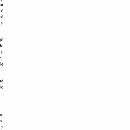
crima organizată”. Interviu
or
cu Gilda Lazăr - Head of
ră
Corporate Affairs&Communications
că
JTI România, Moldova și Bulgaria
și
16 aprilie 2024
Interviu realizat cu
ță
directorul Centrului Medical
te
de Diagnostic şi Tratament
 și
Ambulatoriu
ii
le
23 decembrie 2023
Interviu cu Preotul Grigor
Vasile: o viață dedicată
să
credinței și spiritualității
ie
10 octombrie 2023
Interviu cu maestrul Dorel
Vișan
od
ea
25 mai 2023
și
Interviu cu Directorul