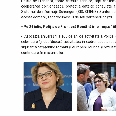
Poliția de Frontieră, toate criteriile tehnice, fapt con
cooperarea polițienească, protecția datelor, consulate, 
Sistemul de Informații Schengen (SIS/SIRENE). Suntem un 
aceste domenii, fapt recunoscut de toți partenerii noștri.
- Pe 24 iulie, Poliția de Frontieră Română împlinește 16
- Cu ocazia aniversării a 160 de ani de activitate a Poliți
celor care își desfășoară activitatea în cadrul acestei stru
siguranța cetățenilor români și europeni. Munca și rezultat
continuare, în misiunile lor.