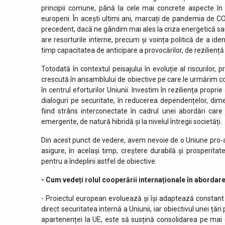
principii comune, până la cele mai concrete aspecte în 
europeni. În acești ultimi ani, marcați de pandemia de CO
precedent, dacă ne gândim mai ales la criza energetică sa
are resorturile interne, precum și voința politică de a iden
timp capacitatea de anticipare a provocărilor, de reziliență 
Totodată în contextul peisajului în evoluție al riscurilor
crescută în ansamblului de obiective pe care le urmărim coo
în centrul eforturilor Uniunii. Investim în reziliența proprie
dialoguri pe securitate, în reducerea dependențelor, dimens
fiind strâns interconectate în cadrul unei abordări care 
emergente, de natură hibridă și la nivelul întregii societăți.
Din acest punct de vedere, avem nevoie de o Uniune pro-act
asigure, în același timp, creștere durabilă și prosperitat
pentru a îndeplini astfel de obiective.
- Cum vedeți rolul cooperării internaționale în aborda
- Proiectul european evoluează și își adaptează constant 
direct securitatea internă a Uniunii, iar obiectivul unei ț
apartenenței la UE, este să susțină consolidarea pe mai 