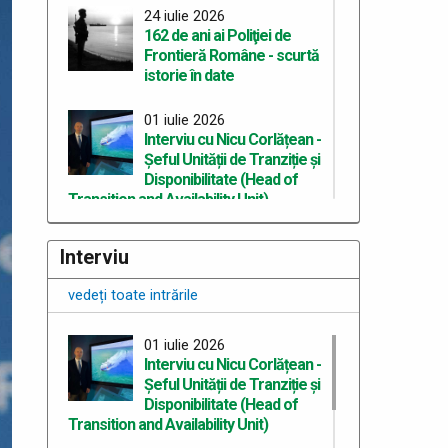
24 iulie 2026
162 de ani ai Poliţiei de
Frontieră Române - scurtă
istorie în date
01 iulie 2026
Interviu cu Nicu Corlățean -
Șeful Unității de Tranziție și
Disponibilitate (Head of
Transition and Availability Unit)
30 iunie 2026
Interviu
Portrete de polițiști de
frontieră
vedeți toate intrările
26 iunie 2026
01 iulie 2026
Poliția de Frontieră
Interviu cu Nicu Corlățean -
Română, prezentă la
Șeful Unității de Tranziție și
aniversarea a 35 de ani de
Disponibilitate (Head of
existență a ANCMRR-MAI
Transition and Availability Unit)