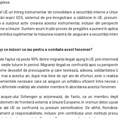
mplexe.
el UE un întreg instrumentar de consolidare a securității interne a Uniuni
ri-ieșiri/ EES, sistemul de pre-înregistrare a călătoriei în UE, precum 
 a susținut activ crearea acestui instrumentar, inclusiv din perspecti
terne a Uniunii. Suntem acum în plin proces de pregătire a punerii în aplic
ntribui suplimentar la misiunea noastră de asigurare a securității inter
 și ce măsuri se iau pentru a combate acest fenomen?
 faptul că peste 90% dintre migranții ilegali ajung în UE prin intermedi
viețile tuturor în pericol. Migranții ilegali se confruntă apoi cu perspect
obleme deosebit de preocupante și care testează, adesea, solidaritatea U
na mai a acestui an, după mai bine de opt ani de eforturi, este o realiza
ementele necesare care să asigure un echilibru eficient între nevoia 
 la diferitele realități ale statelor membre în abordarea acestui fenomen.
e acquis-ului Schengen și acționează, de facto, ca un membru depli
kilometri de frontieră externă a Uniunii Europene, în vremuri deloc ușoar
ne ale UE se confruntă cu presiuni semnificative. De altfel, România
ent și responsabilitate, inclusiv prin contribuția unor instituții prec