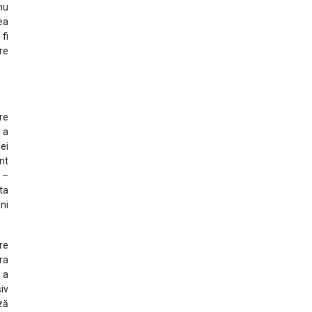
nu
Executiv Frontex - Hans
ea
Leijtens
fi
re
re
 a
ei
nt
 –
ta
ni
are
ra
 a
iv
ză