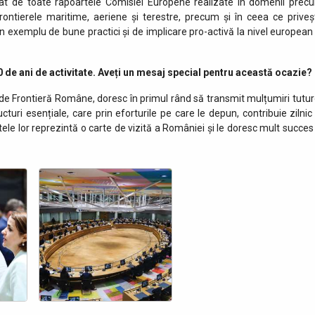
firmat de toate rapoartele Comisiei Europene realizate în domenii prec
frontierele maritime, aeriene și terestre, precum și în ceea ce priveș
exemplu de bune practici și de implicare pro-activă la nivel european 
0 de ani de activitate. Aveți un mesaj special pentru această ocazie?
ei de Frontieră Române, doresc în primul rând să transmit mulțumiri tutur
cturi esențiale, care prin eforturile pe care le depun, contribuie zilnic 
ele lor reprezintă o carte de vizită a României și le doresc mult succes 