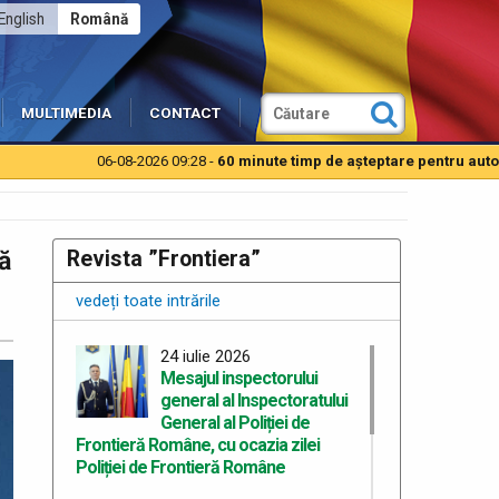
English
Română
MULTIMEDIA
CONTACT
08-2026 09:28 -
60 minute timp de aşteptare pentru autoturisme la PTF Isa
ă
Revista ”Frontiera”
vedeți toate intrările
24 iulie 2026
Mesajul inspectorului
general al Inspectoratului
General al Poliției de
Frontieră Române, cu ocazia zilei
Poliției de Frontieră Române