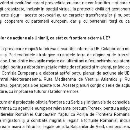
entizând și evaluând corect provocările cu care ne confruntăm – și care 
 organizate, inclusiv în spațiul virtual, la protecție civilă ori gestionar
este sigur – aceste provocări au un caracter transfrontalier și nu pot 
i cooperare cu partenerii europeni, dar și cu partenerii terți cu ca
or de acțiune ale Uniunii, ca stat cu frontiera externă UE?
o provocare majoră la adresa securității interne a UE. Colaborarea înt
r și Parteneriatele strategice cu statele terțe de origine și de tranzit
rope. Una dintre inovațiile majore din ultimii ani a fost schimbarea atenți
nație), pentru a aborda mișcările mixte de refugiați și migranți, ținând co
si. Comisia Europeană a elaborat astfel patru planuri de acțiune ale UE
ntral Mediteraneeană, Ruta Mediterana de Vest și Atlantică și Ru
tivă, operațională pe aceste rute. Aceste planuri conțin o serie de acțiu
ntare, cu implicarea tuturor statelor membre.
um ar fi proiectele-pilot la frontiera cu Serbia și inițiativele de consolid
trânsă cu agențiile europene relevante, precum Frontex, pentru a asigu
ontierelor României. Cunoaștem faptul că Poliția de Frontieră Română
 migratorii și a combate migrația ilegală. Eforturile României, inclus
erea masivă a intrărilor ilegale pe ruta Balcanilor de Vest, demonstrea