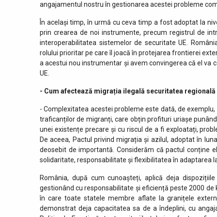
angajamentul nostru în gestionarea acestei probleme co
În același timp, în urmă cu ceva timp a fost adoptat la niv
prin crearea de noi instrumente, precum registrul de intră
interoperabilitatea sistemelor de securitate UE. România
rolului prioritar pe care îl joacă în protejarea frontierei ex
a acestui nou instrumentar și avem convingerea că el va co
UE.
- Cum afectează migrația ilegală securitatea regională
- Complexitatea acestei probleme este dată, de exemplu, de
traficanților de migranți, care obțin profituri uriașe punând 
unei existențe precare și cu riscul de a fi exploatați, pr
De aceea, Pactul privind migrația și azilul, adoptat în lu
deosebit de importantă. Considerăm că pactul conține el
solidaritate, responsabilitate și flexibilitatea în adaptarea
România, după cum cunoașteți, aplică deja dispozițiil
gestionând cu responsabilitate și eficiență peste 2000 de 
în care toate statele membre aflate la granițele exter
demonstrat deja capacitatea sa de a îndeplini, cu angajam