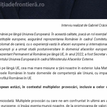
Interviu realizat de Gabriel Crăc
iei pe lângă Uniunea Europeană. În această calitate, joacă un rol esențial
instituțiile europene, asigurând reprezentarea României în cadrul Comitetu
lomat de carieră, cu o experiență vastă în afaceri europene și internaționa
București și a urmat studii postuniversitare în domeniul afacerilor europe
Reprezentant Permanent al României pe lângă UE, în anul 2022, a fost Secretar
ntului Uniunea Europeană în cadrul Ministerului Afacerilor Externe.
 lângă UE, cea mai mare misiune a țării noastre în exterior. Iulia Mat
esele României în toate domeniile de competență ale Uniunii, cu impa
profilul României în UE.
an astăzi, în contextul multiplelor provocări, inclusiv a celor 
iciodată. Multiplele provocări cu care ne-am confruntat în ultimii ani 
uropene, ci însăși esența muncii noastre, de la promovarea de valori 