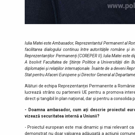
Iulia Matei este Ambasador, Reprezentantul Permanent al Român
facilitarea dialogului continuu între autoritățile române și 
Reprezentanților Permanenți (COREPER II).Iulia Matei este dip
A bsolvit Facultatea de Științe Politice a Universității din 
diplomației și relațiilor internaționale. Înainte de a deveni 
Stat pentru Afaceri Europene și Director General al Departame
Alături de echipa Reprezentanței Permanente a României pe
lucrează strâns cu partenerii UE pentru a promova inter
direct și tangibil în plan național, dar și pentru a consolida 
- Doamna ambasador, cum ați descrie proiectul europe
vizează securitatea internă a Uniunii?
- Proiectul european este mai dinamic și mai relevant ca n
demonstrat nu doar valoarea adăugată a acțiunii comune e