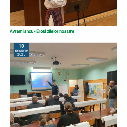
Avram Iancu - Eroul zilelor noastre
10
ianuarie
2025