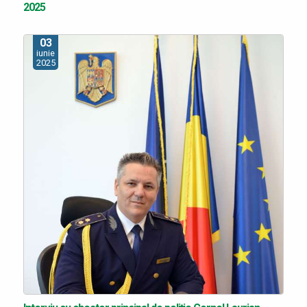
2025
03
iunie
2025