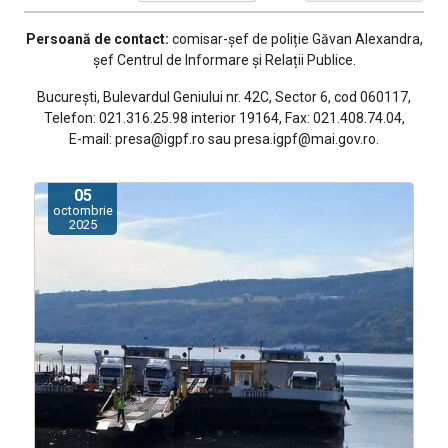
Persoană de contact:
comisar-şef de poliție Găvan Alexandra
,
șef Centrul de Informare și Relații Publice
.
București, Bulevardul Geniului nr. 42C, Sector 6, cod 060117,
Telefon: 021.316.25.98 interior 19164, Fax: 021.408.74.04,
E-mail: presa@igpf.ro sau presa.igpf@mai.gov.ro.
05
octombrie
2025