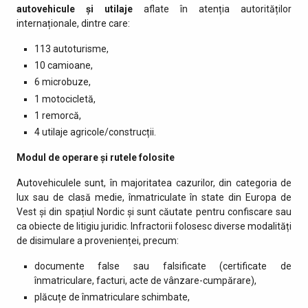
autovehicule și utilaje
aflate în atenția autorităților
internaționale, dintre care:
113 autoturisme,
10 camioane,
6 microbuze,
1 motocicletă,
1 remorcă,
4 utilaje agricole/construcții.
Modul de operare și rutele folosite
Autovehiculele sunt, în majoritatea cazurilor, din categoria de
lux sau de clasă medie, înmatriculate în state din Europa de
Vest și din spațiul Nordic și sunt căutate pentru confiscare sau
ca obiecte de litigiu juridic. Infractorii folosesc diverse modalități
de disimulare a provenienței, precum:
documente false sau falsificate (certificate de
înmatriculare, facturi, acte de vânzare-cumpărare),
plăcuțe de înmatriculare schimbate,