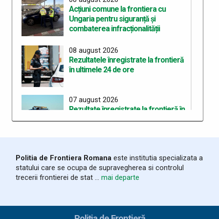
Acțiuni comune la frontiera cu
Ungaria pentru siguranță și
combaterea infracționalității
08 august 2026
Rezultatele înregistrate la frontieră
în ultimele 24 de ore
07 august 2026
Rezultate înregistrate la frontieră în
ultimele 24 de ore
06 august 2026
Politia de Frontiera Romana
este institutia specializata a
Trei cetățeni chinezi depistați la PTF
statului care se ocupa de supravegherea si controlul
Stamora-Moravița cu vize false
trecerii frontierei de stat ...
mai departe
06 august 2026
Rezultate înregistrate la frontieră în
Poliția de Frontieră