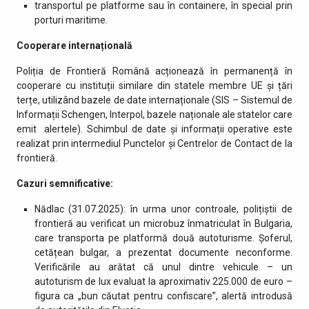
transportul pe platforme sau în containere, în special prin
porturi maritime.
Cooperare internațională
Poliția de Frontieră Română acționează în permanență în
cooperare cu instituții similare din statele membre UE și țări
terțe, utilizând bazele de date internaționale (SIS – Sistemul de
Informații Schengen, Interpol, bazele naționale ale statelor care
emit alertele). Schimbul de date și informații operative este
realizat prin intermediul Punctelor și Centrelor de Contact de la
frontieră.
Cazuri semnificative:
Nădlac (31.07.2025): în urma unor controale, polițiștii de
frontieră au verificat un microbuz înmatriculat în Bulgaria,
care transporta pe platformă două autoturisme. Șoferul,
cetățean bulgar, a prezentat documente neconforme.
Verificările au arătat că unul dintre vehicule – un
autoturism de lux evaluat la aproximativ 225.000 de euro –
figura ca „bun căutat pentru confiscare”, alertă introdusă