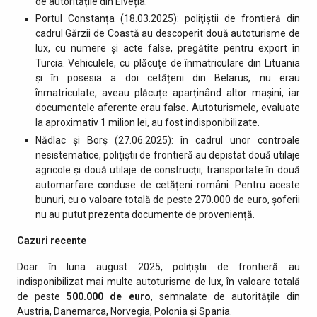
de autoritățile din Elveția.
Portul Constanța (18.03.2025): poliţiştii de frontieră din
cadrul Gărzii de Coastă au descoperit două autoturisme de
lux, cu numere și acte false, pregătite pentru export în
Turcia. Vehiculele, cu plăcuțe de înmatriculare din Lituania
și în posesia a doi cetățeni din Belarus, nu erau
înmatriculate, aveau plăcuțe aparținând altor mașini, iar
documentele aferente erau false. Autoturismele, evaluate
la aproximativ 1 milion lei, au fost indisponibilizate.
Nădlac și Borș (27.06.2025): în cadrul unor controale
nesistematice, poliţiştii de frontieră au depistat două utilaje
agricole și două utilaje de construcții, transportate în două
automarfare conduse de cetățeni români. Pentru aceste
bunuri, cu o valoare totală de peste 270.000 de euro, șoferii
nu au putut prezenta documente de proveniență.
Cazuri recente
Doar în luna august 2025, polițiștii de frontieră au
indisponibilizat mai multe autoturisme de lux, în valoare totală
de peste
500.000 de euro
, semnalate de autoritățile din
Austria, Danemarca, Norvegia, Polonia și Spania.