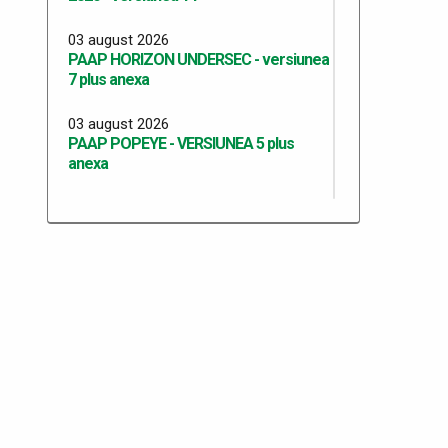
03 august 2026
PAAP HORIZON UNDERSEC - versiunea
7 plus anexa
03 august 2026
PAAP POPEYE - VERSIUNEA 5 plus
anexa
27 iulie 2026
PAAP SMART BORDERS versiunea 1
plus anexa
27 iulie 2026
PAAP SMART BORDERS ITPF TM
versiunea 1 plus anexa
20 iulie 2026
Programul Anual al Achizițiilor Publice
2026 - versiunea 13