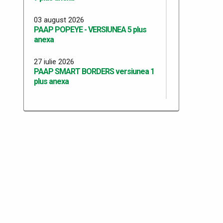
03 august 2026
PAAP POPEYE - VERSIUNEA 5 plus
anexa
27 iulie 2026
PAAP SMART BORDERS versiunea 1
plus anexa
27 iulie 2026
PAAP SMART BORDERS ITPF TM
versiunea 1 plus anexa
20 iulie 2026
Programul Anual al Achizițiilor Publice
2026 - versiunea 13
20 iulie 2026
PAAP RO SRB VERSIUNEA 10 plus
Anexa