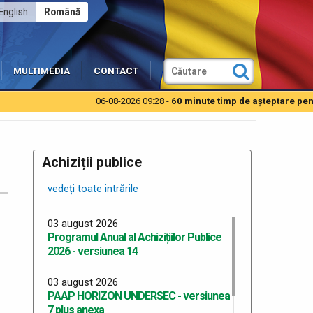
English
Română
MULTIMEDIA
CONTACT
06-08-2026 09:28 -
60 minute timp de aşteptare pentru au
Achiziții publice
vedeți toate intrările
03 august 2026
Programul Anual al Achizițiilor Publice
2026 - versiunea 14
03 august 2026
PAAP HORIZON UNDERSEC - versiunea
7 plus anexa