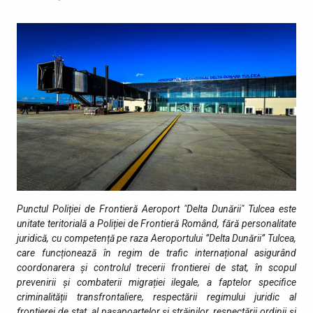
Punctul Poliției de Frontieră Aeroport "Delta Dunării" Tulcea este
unitate teritorială a Poliției de Frontieră Romând, fără personalitate
juridică, cu competență pe raza Aeroportului ”Delta Dunării” Tulcea,
care funcționează în regim de trafic internațional asigurând
coordonarera și controlul trecerii frontierei de stat, în scopul
prevenirii și combaterii migrației ilegale, a faptelor specifice
criminalității transfrontaliere, respectării regimului juridic al
frontierei de stat, al pașapoartelor și străinilor, respectării ordinii și