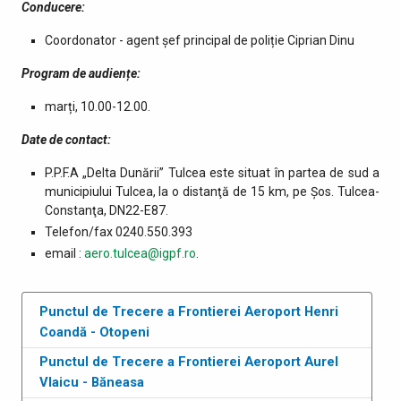
Conducere:
Coordonator - agent șef principal de poliție Ciprian Dinu
Program de audiențe:
marți, 10.00-12.00.
Date de contact:
P.P.F.A „Delta Dunării” Tulcea este situat în partea de sud a
municipiului Tulcea, la o distanţă de 15 km, pe Şos. Tulcea-
Constanţa, DN22-E87.
Telefon/fax 0240.550.393
email :
aero.tulcea@igpf.ro
.
Punctul de Trecere a Frontierei Aeroport Henri
Coandă - Otopeni
Punctul de Trecere a Frontierei Aeroport Aurel
Vlaicu - Băneasa