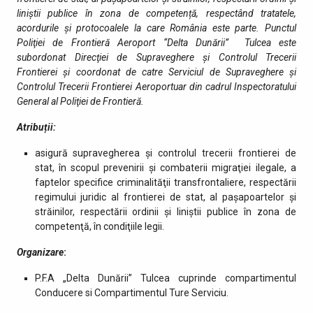
liniștii publice în zona de competență, respectând tratatele,
acordurile și protocoalele la care România este parte.
Punctul
Poliţiei de Frontieră Aeroport “Delta Dunării” Tulcea este
subordonat Direcţiei de Supraveghere şi Controlul Trecerii
Frontierei şi coordonat de catre Serviciul de Supraveghere şi
Controlul Trecerii Frontierei Aeroportuar din cadrul Inspectoratului
General al Poliţiei de Frontieră.
Atribuții:
asigură supravegherea şi controlul trecerii frontierei de
stat, în scopul prevenirii şi combaterii migraţiei ilegale, a
faptelor specifice criminalităţii transfrontaliere, respectării
regimului juridic al frontierei de stat, al paşapoartelor şi
străinilor, respectării ordinii şi liniştii publice în zona de
competenţă, în condiţiile legii.
Organizare
:
P.F.A „Delta Dunării” Tulcea cuprinde compartimentul
Conducere si Compartimentul Ture Serviciu.