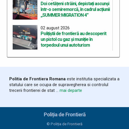
Doi cetățeni străini, depistați ascunși
într-o semiremorcă, în cadrul acțiunii
„SUMMER MIGRATION 4”
02 august 2026
Polițiștii de frontieră au descoperit
un pistol cu gaz și muniție în
torpedoul unui autoturism
31 iulie 2026
Acțiunea „SUMMER MIGRATION 3” -
Polițiștii de frontieră giurgiuveni au
descoperit articole susceptibile a fi
Politia de Frontiera Romana
este institutia specializata a
contrafăcute în valoare de peste 1,3
statului care se ocupa de supravegherea si controlul
milioane de lei
trecerii frontierei de stat ...
mai departe
26 iulie 2026
Peste 108.000 de țigarete, în valoare
de aproximativ 145.000 de lei,
Poliția de Frontieră
ascunse în două autoturisme,
descoperite de polițiștii de frontieră
© Poliția de Frontieră
în cadrul acțiunii SUMMER MIGRATION 3