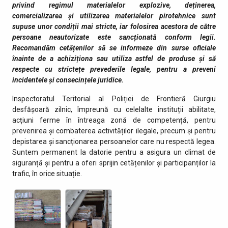
privind regimul materialelor explozive, deținerea,
comercializarea și utilizarea materialelor pirotehnice sunt
supuse unor condiții mai stricte, iar folosirea acestora de către
persoane neautorizate este sancționată conform legii.
Recomandăm cetățenilor să se informeze din surse oficiale
înainte de a achiziționa sau utiliza astfel de produse și să
respecte cu strictețe prevederile legale, pentru a preveni
incidentele și consecințele juridice.
Inspectoratul Teritorial al Poliției de Frontieră Giurgiu
desfășoară zilnic, împreună cu celelalte instituții abilitate,
acțiuni ferme în întreaga zonă de competență, pentru
prevenirea și combaterea activităților ilegale, precum și pentru
depistarea și sancționarea persoanelor care nu respectă legea.
Suntem permanent la datorie pentru a asigura un climat de
siguranță și pentru a oferi sprijin cetățenilor și participanților la
trafic, în orice situație.