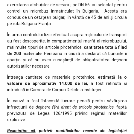
exercitarea atribuțiilor de serviciu, pe DN 56, au selectat pentru
control un microbuz înmatriculat în Bulgaria. Acesta era
condus de un cetățean bulgar, în vârstă de 45 de ani și circula
pe ruta Bulgaria-Franța.
În urma controlului fizic efectuat asupra mijlocului de transport
au fost descoperite, în compartimentul marfă al microbuzului,
mai multe tipuri de articole pirotehnice,
cantitatea totală fiind
de 200 materiale
. Persoana în cauză a declarat că bunurile îi
aparțin și că nu avea cunoștință de obligativitatea deţinerii
autorizațiilor necesare.
Întreaga cantitate de materiale pirotehnice,
estimată la o
valoare de aproximativ 14.000 de lei
, a fost reținută și
introdusă în Camera de Corpuri Delicte a instituției.
În cauză a fost întocmită lucrare penală pentru săvârșirea
infracțiunii de
deținere fără drept de articole pirotehnice
, faptă
prevăzută de Legea 126/1995 privind regimul materiilor
explozive.
Reamintim că
, potrivit modificărilor recente ale legislației