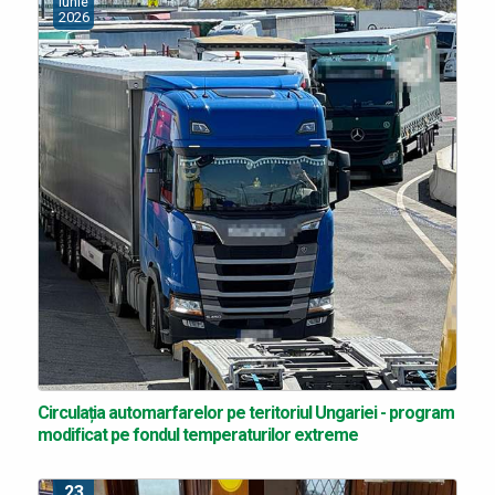
iunie
2026
Circulația automarfarelor pe teritoriul Ungariei - program
modificat pe fondul temperaturilor extreme
23