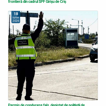
frontieră din cadrul SPF Girișu de Criș
18
iunie
2026
Permis de conducere fals, depistat de polițiștii de