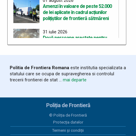
01 august 2026
Amenzi în valoare de peste 52.000
de lei aplicate în cadrul acțiunilor
polițiștilor de frontieră sătmăreni
31 iulie 2026
Două persoane arestate pentru
deținerea de droguri de mare risc pe
care intenționau să le
comercializeze
Politia de Frontiera Romana
este institutia specializata a
28 iulie 2026
statului care se ocupa de supravegherea si controlul
ITPF Sighetu Marmației a sărbătorit
trecerii frontierei de stat ...
mai departe
162 de ani de la înființarea Poliției de
Frontieră Române
25 iulie 2026
Poliția de Frontieră
Bunuri susceptibile a fi contrafăcute,
în valoare de 20.000 lei, descoperite
© Poliția de Frontieră
în mașina unui sătmărean
Protecția datelor
Termeni și condiții
25 iulie 2026