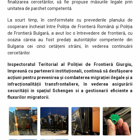
finalizarea cercetărilor, să fie propuse măsurile legale prin
unitatea de parchet competentă.
La scurt timp, în conformitate cu prevederile planului de
cooperare încheiat între Poliția de Frontieră Română și Poliția
de Frontieră Bulgară, a avut loc o întrevedere de frontieră, cu
ocazia căreia au fost predați autorităților competente din
Bulgaria cei cinci cetățeni străini, în vederea continuării
cercetărilor.
Inspectoratul Teritorial al Poliției de Frontieră Giurgiu,
împreună cu partenerii instituționali, continuă să desfășoare
acțiuni pentru prevenirea și combaterea migrației ilegale și a
infracționalității transfrontaliere, în vederea asigurării
securității in spațiul Schengen si a gestionarii eficiente a
fluxurilor migratorii.