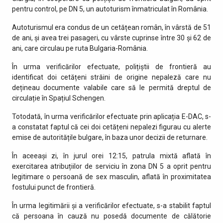
pentru control, pe DN 5, un autoturism înmatriculat în România.
Autoturismul era condus de un cetățean român, în vârstă de 51
de ani, și avea trei pasageri, cu vârste cuprinse între 30 și 62 de
ani, care circulau pe ruta Bulgaria-România.
În urma verificărilor efectuate, polițiștii de frontieră au
identificat doi cetățeni străini de origine nepaleză care nu
dețineau documente valabile care să le permită dreptul de
circulație în Spațiul Schengen.
Totodată, în urma verificărilor efectuate prin aplicația E-DAC, s-
a constatat faptul că cei doi cetățeni nepalezi figurau cu alerte
emise de autoritățile bulgare, în baza unor decizii de returnare.
În aceeași zi, în jurul orei 12:15, patrula mixtă aflată în
exercitarea atribuțiilor de serviciu în zona DN 5 a oprit pentru
legitimare o persoană de sex masculin, aflată în proximitatea
fostului punct de frontieră.
În urma legitimării și a verificărilor efectuate, s-a stabilit faptul
că persoana în cauză nu posedă documente de călătorie