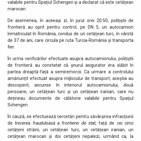
valabile pentru Spațiul Schengen și a declarat că este cetățean
marocan.
De asemenea, în aceeași zi, în jurul orei 20:50, polițiștii de
frontieră au oprit pentru control, pe DN 5, un autocamion
înmatriculat în România, condus de un cetățean turc, în vârstă
de 37 de ani, care circula pe ruta Turcia-România și transporta
fier.
În urma verificărilor efectuate asupra autocamionului, polițiștii
de frontieră au constatat că șnurul asigurator era slăbit în
partea dreaptă-față a semiremorcii. Ca urmare a controlului
amănunțit efectuat asupra mijlocului de transport, aceștia au
descoperit, ascunse în interiorul autocamionului, două
persoane, un cetățean turc și un cetățean iranian, care nu
dețineau documente de călătorie valabile pentru Spațiul
Schengen.
În cauză, se efectuează cercetări pentru săvârșirea infracțiunii
de
trecerea frauduloasă a frontierei de stat
, față de cei cinci
cetățeni străini, un cetățean turc, un cetățean iranian, un
cetățean marocan și doi cetățeni nepalezi, urmând ca, la