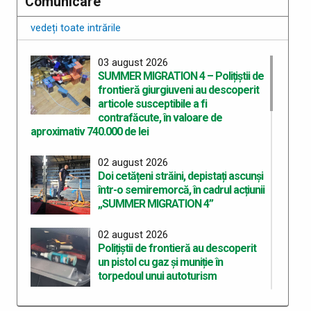
Comunicare
vedeți toate intrările
03 august 2026
SUMMER MIGRATION 4 – Polițiștii de
frontieră giurgiuveni au descoperit
articole susceptibile a fi
contrafăcute, în valoare de
aproximativ 740.000 de lei
02 august 2026
Doi cetățeni străini, depistați ascunși
într-o semiremorcă, în cadrul acțiunii
„SUMMER MIGRATION 4”
02 august 2026
Polițiștii de frontieră au descoperit
un pistol cu gaz și muniție în
torpedoul unui autoturism
31 iulie 2026