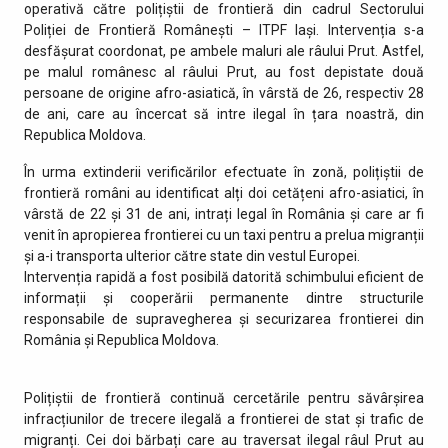
operativă către polițiștii de frontieră din cadrul Sectorului
Poliției de Frontieră Românești – ITPF Iași. Intervenția s-a
desfășurat coordonat, pe ambele maluri ale râului Prut. Astfel,
pe malul românesc al râului Prut, au fost depistate două
persoane de origine afro-asiatică, în vârstă de 26, respectiv 28
de ani, care au încercat să intre ilegal în țara noastră, din
Republica Moldova.
În urma extinderii verificărilor efectuate în zonă, polițiștii de
frontieră români au identificat alți doi cetățeni afro-asiatici, în
vârstă de 22 și 31 de ani, intrați legal în România și care ar fi
venit în apropierea frontierei cu un taxi pentru a prelua migranții
și a-i transporta ulterior către state din vestul Europei.
Intervenția rapidă a fost posibilă datorită schimbului eficient de
informații și cooperării permanente dintre structurile
responsabile de supravegherea și securizarea frontierei din
România și Republica Moldova.
Polițiștii de frontieră continuă cercetările pentru săvârșirea
infracțiunilor de trecere ilegală a frontierei de stat și trafic de
migranți. Cei doi bărbați care au traversat ilegal râul Prut au