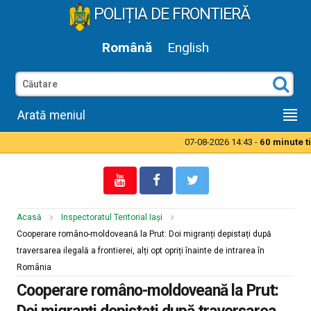
POLIȚIA DE FRONTIERĂ
Română
English
Arată meniul
07-08-2026 14:43 -
60 minute tim
Acasă
Inspectoratul Teritorial Iași
Cooperare româno-moldoveană la Prut: Doi migranți depistați după
traversarea ilegală a frontierei, alți opt opriți înainte de intrarea în
România
Cooperare româno-moldoveană la Prut:
Doi migranți depistați după traversarea