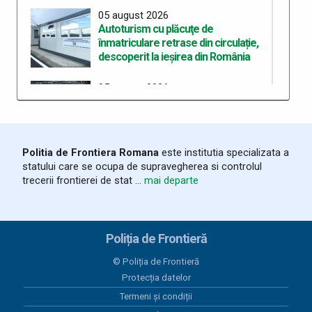
05 august 2026
Autoturism cu plăcuţe de
înmatriculare retrase din circulație,
descoperit la ieșirea din România
05 august 2026
Bunuri accizabile descoperite și
sancțiune de 10.000 de lei aplicată la
frontiera de est
Politia de Frontiera Romana
este institutia specializata a
03 august 2026
statului care se ocupa de supravegherea si controlul
România și Republica Moldova
trecerii frontierei de stat ...
mai departe
consolidează cooperarea pentru
fluidizarea traficului transfrontalier
03 august 2026
Poliția de Frontieră
Trafic intens la frontiera cu
Republica Moldova. Măsuri pentru
© Poliția de Frontieră
reducerea timpilor de așteptare
Protecția datelor
Termeni și condiții
03 august 2026