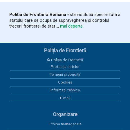
03 august 2026
Politia de Frontiera Romana
este institutia specializata a
Trafic intens la frontiera cu
statului care se ocupa de supravegherea si controlul
Republica Moldova. Măsuri pentru
trecerii frontierei de stat ...
mai departe
reducerea timpilor de așteptare
03 august 2026
Autoturism și plăcuțe de înmatriculare căutate de
Poliția de Frontieră
autorităţile spaniole, indisponibilizate la Albița
© Poliția de Frontieră
03 august 2026
Protecția datelor
Certificat ITP falsificat, descoperit
Termeni și condiții
de polițiștii de frontieră ieșeni
Cookies
Informații tehnice
03 august 2026
E-mail
Autoturism în valoare de 80.000 de
lei, furat din Belgia, descoperit la PTF
Sculeni
Organizare
Echipa managerială
03 august 2026