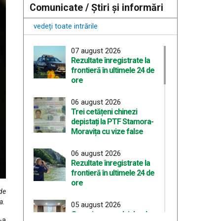
Comunicate / Știri și informări
vedeți toate intrările
07 august 2026
Rezultate înregistrate la
frontieră în ultimele 24 de
ore
06 august 2026
Trei cetățeni chinezi
depistați la PTF Stamora-
Moravița cu vize false
06 august 2026
Rezultate înregistrate la
frontieră în ultimele 24 de
ore
 de
a.
05 august 2026
Organizarea celui de-al
-a