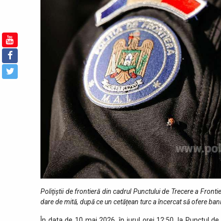
Poliţiştii de frontieră din cadrul Punctului de Trecere a Fron
dare de mită, după ce un cetățean turc a încercat să ofere bani 
În data de 10 mai 2026, în jurul orei 12:50, la Punctul de