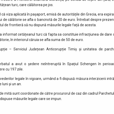
ățean turc, care călătorea pe jos.
 că viza aplicată în pașaport, emisă de autoritățile din Grecia, era expir
ui de călătorie se afla o bancnotă de 20 de euro. Întrebat despre prezen
stul de frontieră să nu dispună măsurile legale față de acesta.
i a informat cetățeanul turc că fapta sa constituie infracțiunea de dare 
orie, în interiorul căruia se afla suma de 50 de euro.
upție – Serviciul Județean Anticorupție Timiș și unitatea de parch
 bărbatul a avut o ședere neîntreruptă în Spațiul Schengen în perioa
re cu 197 zile.
erilor legale în vigoare, urmând a fi dispusă măsura interzicerii intrăr
 luni și un an.
re de mită sunt coordonate de către procurorul de caz din cadrul Parchetul
e dispuse măsurile legale care se impun.