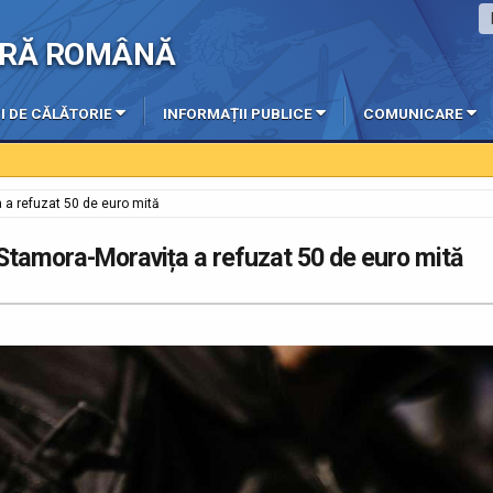
IERĂ ROMÂNĂ
I DE CĂLĂTORIE
INFORMAȚII PUBLICE
COMUNICARE
a a refuzat 50 de euro mită
F Stamora-Moravița a refuzat 50 de euro mită