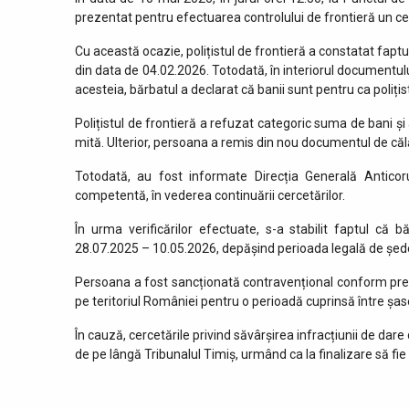
prezentat pentru efectuarea controlului de frontieră un cet
Cu această ocazie, polițistul de frontieră a constatat faptul
din data de 04.02.2026. Totodată, în interiorul documentul
acesteia, bărbatul a declarat că banii sunt pentru ca poliți
Polițistul de frontieră a refuzat categoric suma de bani ș
mită. Ulterior, persoana a remis din nou documentul de călăt
Totodată, au fost informate Direcția Generală Anticor
competentă, în vederea continuării cercetărilor.
În urma verificărilor efectuate, s-a stabilit faptul că
28.07.2025 – 10.05.2026, depășind perioada legală de șede
Persoana a fost sancționată contravențional conform preved
pe teritoriul României pentru o perioadă cuprinsă între șase
În cauză, cercetările privind săvârșirea infracțiunii de da
de pe lângă Tribunalul Timiș, urmând ca la finalizare să fi