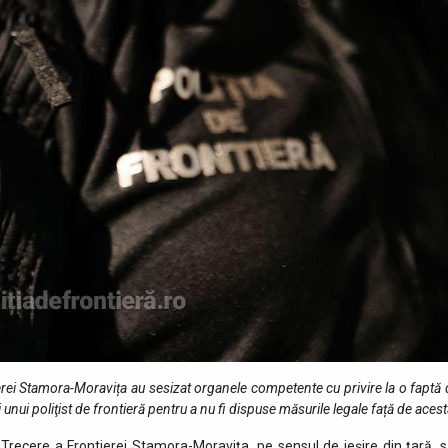
tierei Stamora-Moravița au sesizat organele competente cu privire la o faptă
unui poliţist de frontieră pentru a nu fi dispuse măsurile legale față de acest
 Trecere a Frontierei Stamora-Moravița, pe sensul de ieșire din țară, s