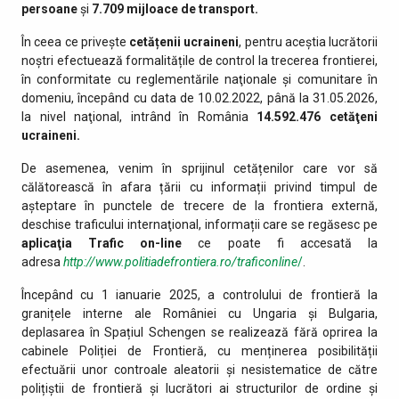
persoane
și
7.709
mijloace de transport.
În ceea ce privește
cetățenii ucraineni
, pentru aceștia lucrătorii
noștri efectuează formalitățile de control la trecerea frontierei,
în conformitate cu reglementările naţionale şi comunitare în
domeniu, începând cu data de 10.02.2022, până la 31.05.2026,
la nivel naţional, intrând în România
14.592.476
cetăţeni
ucraineni.
De asemenea, venim în sprijinul cetățenilor care vor să
călătorească în afara țării cu informații privind timpul de
așteptare în punctele de trecere de la frontiera externă,
deschise traficului internaţional, informații care se regăsesc pe
aplicaţia Trafic on-line
ce poate fi accesată la
adresa
http://www.politiadefrontiera.ro/traficonline
/
.
Începând cu 1 ianuarie 2025, a controlului de frontieră la
granițele interne ale României cu Ungaria și Bulgaria,
deplasarea în Spațiul Schengen se realizează fără oprirea la
cabinele Poliției de Frontieră, cu menținerea posibilității
efectuării unor controale aleatorii și nesistematice de către
polițiștii de frontieră și lucrători ai structurilor de ordine și