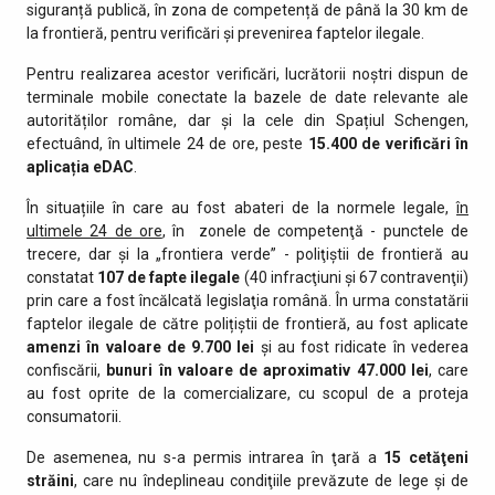
siguranță publică, în zona de competență de până la 30 km de
la frontieră, pentru verificări și prevenirea faptelor ilegale.
Pentru realizarea acestor verificări, lucrătorii noștri dispun de
terminale mobile conectate la bazele de date relevante ale
autorităților române, dar și la cele din Spațiul Schengen,
efectuând, în ultimele 24 de ore, peste
15.400 de
verificări în
aplicația eDAC
.
În situațiile în care au fost abateri de la normele legale,
în
ultimele 24 de ore
, în zonele de competenţă - punctele de
trecere, dar şi la „frontiera verde” - poliţiştii de frontieră au
constatat
107 de fapte ilegale
(40 infracţiuni şi 67 contravenţii)
prin care a fost încălcată legislaţia română. În urma constatării
faptelor ilegale de către polițiștii de frontieră, au fost aplicate
amenzi în valoare de 9.700 lei
și au fost ridicate în vederea
confiscării,
bunuri în valoare de aproximativ
47.000 lei
, care
au fost oprite de la comercializare, cu scopul de a proteja
consumatorii.
De asemenea, nu s-a permis intrarea în ţară a
15 cetăţeni
străini
, care nu îndeplineau condiţiile prevăzute de lege şi de