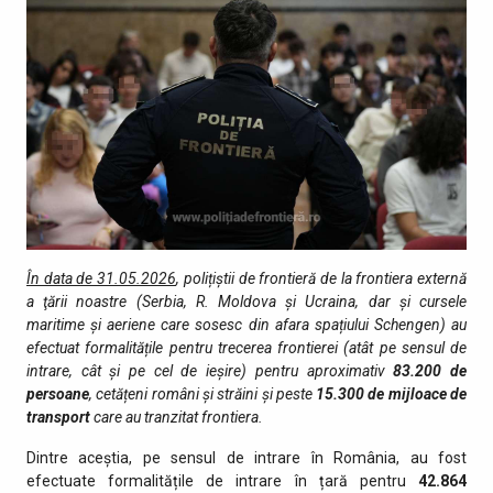
În data de 31.05.2026
, polițiștii de frontieră de la frontiera externă
a ţării noastre (Serbia, R. Moldova și Ucraina, dar și cursele
maritime și aeriene care sosesc din afara spațiului Schengen) au
efectuat formalitățile pentru trecerea frontierei (atât pe sensul de
intrare, cât şi pe cel de ieşire) pentru aproximativ
83.200
de
persoane
, cetățeni români și străini şi peste
15.300
de mijloace de
transport
care au tranzitat fro­ntiera.
Dintre aceștia, pe sensul de intrare în România, au fost
efectuate formalitățile de intrare în țară pentru
42.864