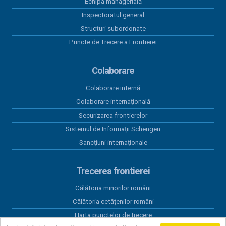
Echipa managerială
Inspectoratul general
Structuri subordonate
Puncte de Trecere a Frontierei
Colaborare
Colaborare internă
Colaborare internațională
Securizarea frontierelor
Sistemul de Informații Schengen
Sancțiuni internaționale
Trecerea frontierei
Călătoria minorilor români
Călătoria cetățenilor români
Harta punctelor de trecere