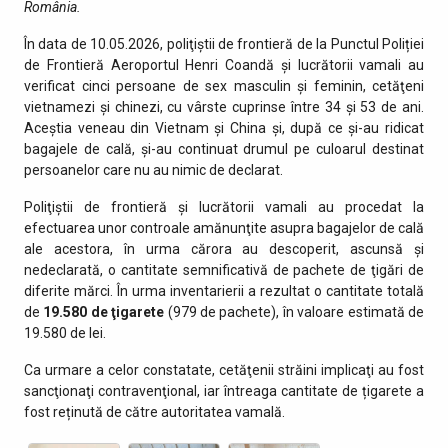
România.
În data de 10.05.2026, poliţiştii de frontieră de la Punctul Poliției
de Frontieră Aeroportul Henri Coandă şi lucrătorii vamali au
verificat cinci persoane de sex masculin şi feminin, cetăţeni
vietnamezi şi chinezi, cu vârste cuprinse între 34 și 53 de ani.
Aceştia veneau din Vietnam şi China și, după ce și-au ridicat
bagajele de cală, și-au continuat drumul pe culoarul destinat
persoanelor care nu au nimic de declarat.
Poliţiştii de frontieră şi lucrătorii vamali au procedat la
efectuarea unor controale amănunţite asupra bagajelor de cală
ale acestora, în urma cărora au descoperit, ascunsă şi
nedeclarată, o cantitate semnificativă de pachete de ţigări de
diferite mărci. În urma inventarierii a rezultat o cantitate totală
de
19.580 de ţigarete
(979 de pachete), în valoare estimată de
19.580 de lei.
Ca urmare a celor constatate, cetăţenii străini implicaţi au fost
sancţionaţi contravenţional, iar întreaga cantitate de țigarete a
fost reținută de către autoritatea vamală.