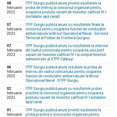
08
ITPF Giurgiu publică anunț privind rezultatele la
februarie
proba de interviu la concursul organizat pentru
2022
ocuparea postului vacant de muncitor calificat IV-I
(instalator apă canal)
07
ITPF Giurgiu publică anunț cu rezultatele finale la
februarie
concursul pentru ocuparea funcției de conducător
2022
ambarcațiune la Biroul Operațional Naval - Serviciul
Teritorial al Poliției de Frontieră Giurgiuu
07
ITPF Giurgiu publică anunț cu rezultatele la interviul
februarie
din cadrul concursului pentru ocuparea unui post
2022
vacant de muncitor calificat IV-I la compartimentul
administrativ al STPF Călărași
04
ITPF Giurgiu publică anunț rezultate la proba de
februarie
interviu din cadrul concursului pentru ocuparea
2022
funcției de conducător ambarcațiune la Biroul
Operațional Naval - STPF Giurgiu
02
ITPF Giurgiu publică anunț cu rezultatele probei
februarie
practice la concursul organizat pentru ocuparea
2022
postului vacant de muncitor calificat IV-I instalator
apă/canal
01
ITPF Giurgiu publică anunț privind rezultatele la
februarie
proba practică a concursului organizat pentru