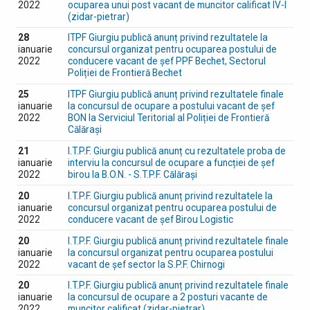
2022
ocuparea unui post vacant de muncitor calificat IV-I
(zidar-pietrar)
28
ITPF Giurgiu publică anunț privind rezultatele la
ianuarie
concursul organizat pentru ocuparea postului de
2022
conducere vacant de șef PPF Bechet, Sectorul
Poliției de Frontieră Bechet
25
ITPF Giurgiu publică anunț privind rezultatele finale
ianuarie
la concursul de ocupare a postului vacant de șef
2022
BON la Serviciul Teritorial al Poliției de Frontieră
Călărași
21
I.T.P.F. Giurgiu publică anunț cu rezultatele proba de
ianuarie
interviu la concursul de ocupare a funcției de șef
2022
birou la B.O.N. - S.T.P.F. Călărași
20
I.T.P.F. Giurgiu publică anunț privind rezultatele la
ianuarie
concursul organizat pentru ocuparea postului de
2022
conducere vacant de șef Birou Logistic
20
I.T.P.F. Giurgiu publică anunț privind rezultatele finale
ianuarie
la concursul organizat pentru ocuparea postului
2022
vacant de șef sector la S.P.F. Chirnogi
20
I.T.P.F. Giurgiu publică anunț privind rezultatele finale
ianuarie
la concursul de ocupare a 2 posturi vacante de
2022
muncitor calificat (zidar-pietrar)