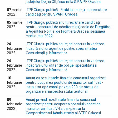
judeţelor Dolj şi Olt) înscrişi la Ș.P.A.P.F. Oradea
07
martie
ITPF Giurgiu publică - Erată la anunțul de recrutare
2022
candidați pentru SPAPF Oradea
05
martie
ITPF Giurgiu publică anunț recrutare candidați
2022
pentru concursul de admitere la Școala de Pregătire
a Agenților Poliției de Frontieră Oradea, sesiunea
martie-mai 2022
24
ITPF Giurgiu publică anunţ de concurs în vederea
februarie
încadrării unui agent de poliţie, specialitatea
2022
Comunicaţii şi Informatică
24
ITPF Giurgiu publică anunţ de concurs în vederea
februarie
încadrării unui ofiţer de poliţie, specialitatea
2022
Comunicaţii şi Informatică
10
Anunț cu rezultatele finale la concursul organizat
februarie
pentru ocuparea postului de muncitor calificat -
2022
instalator apă canal, poziția 200 din statul de
organizare al inspectoratului teritorial
09
Anunț privind rezultatele finale la concursul
februarie
organizat pentru ocuparea postului vacant de
2022
muncitor calificat IV-I zidar-pietrar la
Compartimentul Administrativ al STPF Călărași