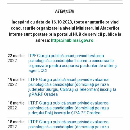
ATENȚIE!!!
Începând cu data de 16.10.2023, toate anunțurile privind
concursurile organizate la nivelul Ministerului Afacerilor
Interne sunt postate prin portalul HUB de servicii publice la
adresa:
https://hub.mai.gov.ro
.
22
martie
ITPF Giurgiu publică anunţ privind testarea
2022
psihologică a candidaţilor înscrişi la concursurile
organizate pentru ocuparea posturilor de ofiter şi
agent, CCI
19
martie
I.T.P.F. Giurgiu publică anunț privind evaluarea
2022
psihologică a candidaților (domiciliați pe raza
județelor Giurgiu, Călărași și Teleorman) înscriși la
Ș.P.A.P.F. Oradea
18
martie
I.T.P.F. Giurgiu publică anunț privind evaluarea
2022
psihologică a candidaților (domiciliați pe raza
judeţului Dolj) înscriși la Ș.P.A.P.F. Oradea
18
martie
I.T.P.F. Giurgiu publică anunț privind evaluarea
2022
psihologică a candidaților (domiciliați pe raza