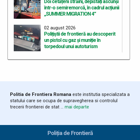
Doi cetățeni străini, depistați ascunși
într-o semiremorcă, în cadrul acțiunii
„SUMMER MIGRATION 4”
02 august 2026
Polițiștii de frontieră au descoperit
un pistol cu gaz și muniție în
torpedoul unui autoturism
31 iulie 2026
Acțiunea „SUMMER MIGRATION 3” -
Polițiștii de frontieră giurgiuveni au
descoperit articole susceptibile a fi
contrafăcute în valoare de peste 1,3
milioane de lei
Politia de Frontiera Romana
este institutia specializata a
statului care se ocupa de supravegherea si controlul
26 iulie 2026
trecerii frontierei de stat ...
mai departe
Peste 108.000 de țigarete, în valoare
de aproximativ 145.000 de lei,
ascunse în două autoturisme,
descoperite de polițiștii de frontieră
Poliția de Frontieră
în cadrul acțiunii SUMMER MIGRATION 3