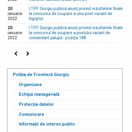
20
I.T.P.F. Giurgiu publică anunț privind rezultatele finale
ianuarie
la concursul de ocupare a unui post vacant de
2022
îngrijitor
20
I.T.P.F. Giurgiu publică anunț privind rezultatele finale
ianuarie
la concursul de ocupare a postului vacant de
2022
comandant șalupă - poziția 188
Precedenta
Următoarea
Poliția de Frontieră Giurgiu
Organizare
Echipa managerială
Protecția datelor
Comunicare
Informații de interes public