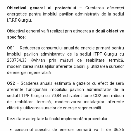
Obiectivul general al proiectului
– Creșterea eficienței
energetice pentru imobilul pavilion administrativ de la sediul
I.T.P.F. Giurgiu.
Obiectivul general va fi realizat prin atingerea a
două obiective
specifice:
OS1 –
Reducerea consumului anual de energie primară pentru
imobilul pavilion administrativ de la sediul ITPF Giurgiu cu
253754,33 Kwh/an prin măsuri de reabilitare termică,
modernizarea instalațiilor aferente clădirii și utilizarea surselor
de energie regenerabilă.
OS2
– Scăderea anuală estimată a gazelor cu efect de seră
aferente funcționării imobilului pavilion administrativ de la
sediul I.T.P.F. Giurgiu cu 70,84 echivalent tone CO2 prin măsuri
de reabilitare termică, modernizarea instalațiilor aferente
clădirii și utilizarea surselor de energie regenerabilă.
Rezultate asteptate la finalul implementării proiectului:
consumul specific de energie primară va fi de 36,36