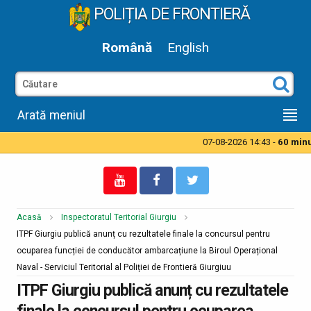
POLIȚIA DE FRONTIERĂ
Română
English
Arată meniul
07-08-2026 14:43 -
60 minut
Acasă
Inspectoratul Teritorial Giurgiu
ITPF Giurgiu publică anunț cu rezultatele finale la concursul pentru
ocuparea funcției de conducător ambarcațiune la Biroul Operațional
Naval - Serviciul Teritorial al Poliției de Frontieră Giurgiuu
ITPF Giurgiu publică anunț cu rezultatele
finale la concursul pentru ocuparea