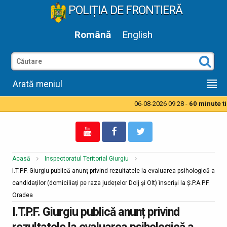
POLIȚIA DE FRONTIERĂ
Română
English
Arată meniul
06-08-2026 09:28 -
60 minute tim
Acasă
Inspectoratul Teritorial Giurgiu
I.T.P.F. Giurgiu publică anunț privind rezultatele la evaluarea psihologică a
candidaților (domiciliați pe raza județelor Dolj și Olt) înscriși la Ș.P.A.P.F.
Oradea
I.T.P.F. Giurgiu publică anunț privind
rezultatele la evaluarea psihologică a