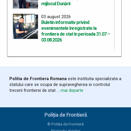
mijlocul Dunării
03 august 2026
Buletin informativ privind
evenimentele înregistrate la
frontiera de stat în perioada 31.07 –
03.08.2026
28 iulie 2026
Autoturism căutat de autorități,
descoperit de polițiștii de frontieră
din cadrul PTF Porțile de Fier I
Politia de Frontiera Romana
este institutia specializata a
26 iulie 2026
statului care se ocupa de supravegherea si controlul
Un polițist de frontieră de la Punctul
trecerii frontierei de stat ...
mai departe
de Trecere a Frontierei Foeni a
refuzat o mită de 20 de euro
24 iulie 2026
Poliția de Frontieră
Rezultatele Poliției de Frontieră
© Poliția de Frontieră
Române în primul semestru al anului
Protecția datelor