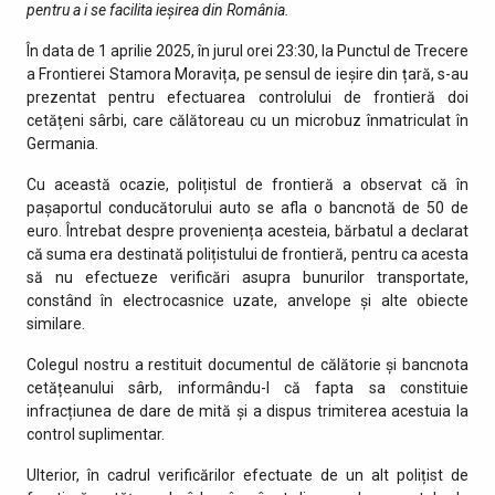
pentru a i se facilita ieșirea din România.
În data de 1 aprilie 2025, în jurul orei 23:30, la Punctul de Trecere
a Frontierei Stamora Moravița, pe sensul de ieșire din țară, s-au
prezentat pentru efectuarea controlului de frontieră doi
cetățeni sârbi, care călătoreau cu un microbuz înmatriculat în
Germania.
Cu această ocazie, polițistul de frontieră a observat că în
pașaportul conducătorului auto se afla o bancnotă de 50 de
euro. Întrebat despre proveniența acesteia, bărbatul a declarat
că suma era destinată polițistului de frontieră, pentru ca acesta
să nu efectueze verificări asupra bunurilor transportate,
constând în electrocasnice uzate, anvelope și alte obiecte
similare.
Colegul nostru a restituit documentul de călătorie și bancnota
cetățeanului sârb, informându-l că fapta sa constituie
infracțiunea de dare de mită și a dispus trimiterea acestuia la
control suplimentar.
Ulterior, în cadrul verificărilor efectuate de un alt polițist de