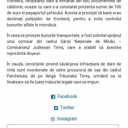
frontieră, cetățeanul sârb a înmânat din nou documentele de
călătorie, ocazie cu care s-a constatat prezența sumei de 100
de euro în pașaportul șoferului. Acesta a precizat că banii erau
destinați polițiștilor de frontieră, pentru a evita controlul
bunurilor aflate în microbuz.
În ceea ce privește bunurile transportate, a fost solicitat sprijinul
unui comisar din cadrul Gărzii Naționale de Mediu –
Comisariatul Județean Timiș, care a stabilit că acestea
reprezintă deșeuri.
În cauză, cercetările privind săvârșirea infracțiunii de dare de
mită sunt coordonate de către procurorul de caz din cadrul
Parchetului de pe lângă Tribunalul Timiș, urmând ca la
finalizare să fie luate măsurile legale care se impun.
Facebook
Twitter
Instagram