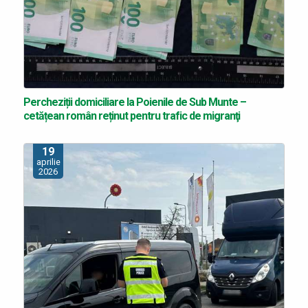
Percheziții domiciliare la Poienile de Sub Munte –
cetățean român reținut pentru trafic de migranţi
19
aprilie
2026