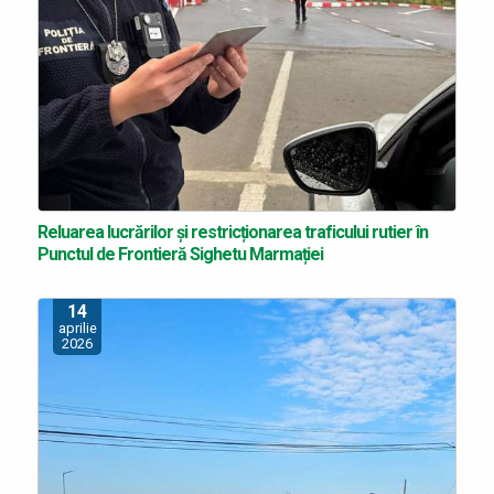
Reluarea lucrărilor și restricționarea traficului rutier în
Punctul de Frontieră Sighetu Marmației
14
aprilie
2026