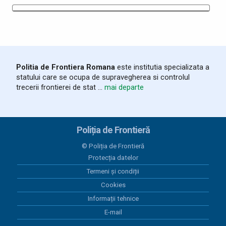
Politia de Frontiera Romana
este institutia specializata a
statului care se ocupa de supravegherea si controlul
trecerii frontierei de stat ...
mai departe
Poliția de Frontieră
© Poliția de Frontieră
Protecția datelor
Termeni și condiții
Cookies
Informații tehnice
E-mail