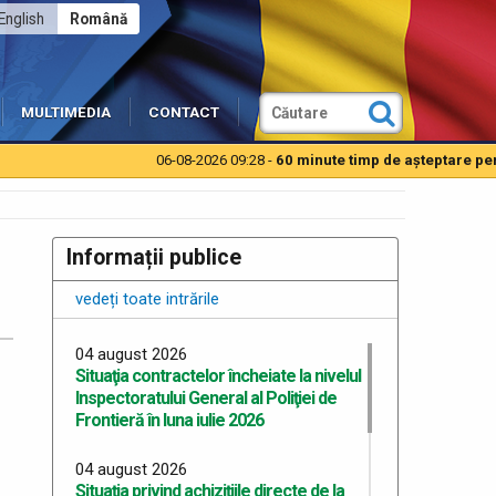
English
Română
MULTIMEDIA
CONTACT
06-08-2026 09:28 -
60 minute timp de aşteptare pentru a
Informații publice
vedeți toate intrările
04 august 2026
Situaţia contractelor încheiate la nivelul
Inspectoratului General al Poliţiei de
Frontieră în luna iulie 2026
04 august 2026
Situaţia privind achiziţiile directe de la