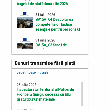
bugetul de stat în luna iulie 2026
31 iulie 2026
BV15A_04 Dezvoltarea
competențelor tactice
esențiale pentru personalul
31 iulie 2026
BV15A_03 Stagii de
conducere auto
specializată
Bunuri transmise fără plată
30 iulie 2026
Anunț privind planificarea la evaluarea
vedeți toate intrările
psihologică a candidaților recrutați în
vederea participării la concursul de
28 iulie 2026
admitere la programul de studii
Inspectoratul Teritorial al Poliției de
universitare de master profesional
Frontieră Giurgiu cedează cu titlu
gratuit bunuri materiale
28 iulie 2026
Inspectoratul Teritorial al Poliției de