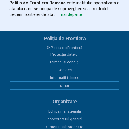
Politia de Frontiera Romana
este institutia specializata a
statului care se ocupa de supravegherea si controlul
28 iulie 2026
trecerii frontierei de stat ...
mai departe
Ziua Poliţiei de Frontieră sărbătorită
la ITPF Oradea
Poliția de Frontieră
28 iulie 2026
Autoturism în valoare de aproximativ
© Poliția de Frontieră
62.000 de euro, căutat de autoritățile
Protecția datelor
poloneze, descoperit de polițiștii de
Termeni și condiții
frontieră din cadrul SPF Valea lui
Mihai
Cookies
Informații tehnice
24 iulie 2026
E-mail
Rezultatele Poliției de Frontieră
Române în primul semestru al anului
2026. Investiții, cooperare
Organizare
internațională și consolidarea
securității frontierelor externe ale Uniunii Europene
Echipa managerială
Inspectoratul general
21 iulie 2026
Structuri subordonate