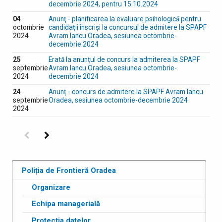
decembrie 2024, pentru 15.10.2024
04
Anunţ - planificarea la evaluare psihologică pentru
octombrie
candidaţii înscrişi la concursul de admitere la SPAPF
2024
Avram Iancu Oradea, sesiunea octombrie-
decembrie 2024
25
Erată la anunțul de concurs la admiterea la SPAPF
septembrie
Avram Iancu Oradea, sesiunea octombrie-
2024
decembrie 2024
24
Anunț - concurs de admitere la SPAPF Avram Iancu
septembrie
Oradea, sesiunea octombrie-decembrie 2024
2024
Precedenta
Următoarea
Poliția de Frontieră Oradea
Organizare
Echipa managerială
Protecția datelor