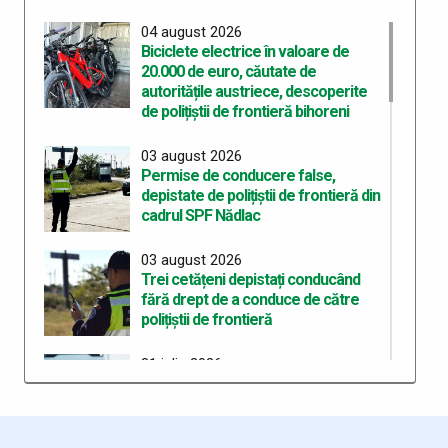
04 august 2026
Biciclete electrice în valoare de
20.000 de euro, căutate de
autoritățile austriece, descoperite
de polițiștii de frontieră bihoreni
03 august 2026
Permise de conducere false,
depistate de polițiștii de frontieră din
cadrul SPF Nădlac
03 august 2026
Trei cetățeni depistați conducând
fără drept de a conduce de către
polițiștii de frontieră
31 iulie 2026
Circulația automarfarelor pe
teritoriul Ungariei - program
modificat din cauza temperaturilor
extreme