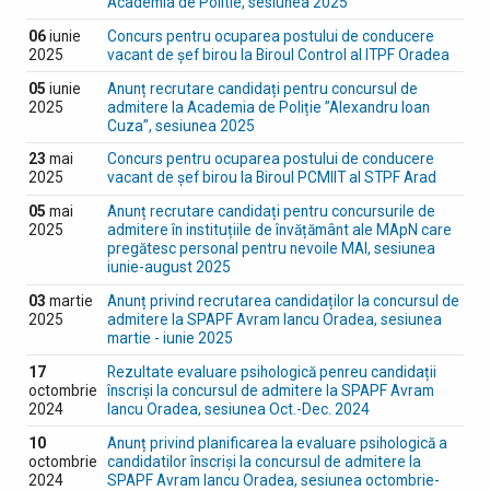
Academia de Politie, sesiunea 2025
06
iunie
Concurs pentru ocuparea postului de conducere
2025
vacant de șef birou la Biroul Control al ITPF Oradea
05
iunie
Anunț recrutare candidați pentru concursul de
2025
admitere la Academia de Poliție ”Alexandru Ioan
Cuza”, sesiunea 2025
23
mai
Concurs pentru ocuparea postului de conducere
2025
vacant de șef birou la Biroul PCMIIT al STPF Arad
05
mai
Anunț recrutare candidați pentru concursurile de
2025
admitere în instituțiile de învățământ ale MApN care
pregătesc personal pentru nevoile MAI, sesiunea
iunie-august 2025
03
martie
Anunț privind recrutarea candidaților la concursul de
2025
admitere la SPAPF Avram Iancu Oradea, sesiunea
martie - iunie 2025
17
Rezultate evaluare psihologică penreu candidații
octombrie
înscriși la concursul de admitere la SPAPF Avram
2024
Iancu Oradea, sesiunea Oct.-Dec. 2024
10
Anunț privind planificarea la evaluare psihologică a
octombrie
candidatilor înscriși la concursul de admitere la
2024
SPAPF Avram Iancu Oradea, sesiunea octombrie-