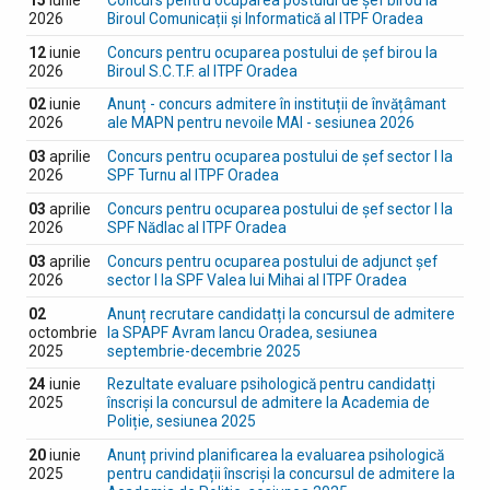
2026
Biroul Comunicații și Informatică al ITPF Oradea
12
iunie
Concurs pentru ocuparea postului de șef birou la
2026
Biroul S.C.T.F. al ITPF Oradea
02
iunie
Anunț - concurs admitere în instituții de învățâmant
2026
ale MAPN pentru nevoile MAI - sesiunea 2026
03
aprilie
Concurs pentru ocuparea postului de șef sector I la
2026
SPF Turnu al ITPF Oradea
03
aprilie
Concurs pentru ocuparea postului de șef sector I la
2026
SPF Nădlac al ITPF Oradea
03
aprilie
Concurs pentru ocuparea postului de adjunct șef
2026
sector I la SPF Valea lui Mihai al ITPF Oradea
02
Anunț recrutare candidatți la concursul de admitere
octombrie
la SPAPF Avram Iancu Oradea, sesiunea
2025
septembrie-decembrie 2025
24
iunie
Rezultate evaluare psihologică pentru candidatți
2025
înscriși la concursul de admitere la Academia de
Poliție, sesiunea 2025
20
iunie
Anunț privind planificarea la evaluarea psihologică
2025
pentru candidații înscriși la concursul de admitere la