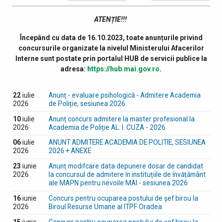
ATENȚIE!!!
Începând cu data de 16.10.2023, toate anunțurile privind
concursurile organizate la nivelul Ministerului Afacerilor
Interne sunt postate prin portalul HUB de servicii publice la
adresa:
https://hub.mai.gov.ro
.
22
iulie
Anunț - evaluare psihologică - Admitere Academia
2026
de Poliție, sesiunea 2026
10
iulie
Anunț concurs admitere la master profesional la
2026
Academia de Poliție AL. I. CUZA - 2026
06
iulie
ANUNT ADMITERE ACADEMIA DE POLITIE, SESIUNEA
2026
2026 + ANEXE
23
iunie
Anunț modifcare data depunere dosar de candidat
2026
la concursul de admitere în instituțiile de învățământ
ale MAPN pentru nevoile MAI - sesiunea 2026
16
iunie
Concurs pentru ocuparea postului de șef birou la
2026
Biroul Resurse Umane al ITPF Oradea
15
iunie
Concurs pentru ocuparea postului de șef birou la