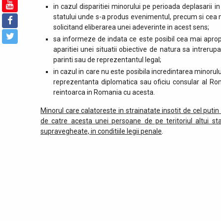
in cazul disparitiei minorului pe perioada deplasarii i
statului unde s-a produs evenimentul, precum si cea 
solicitand eliberarea unei adeverinte in acest sens;
sa informeze de indata ce este posibil cea mai aprop
aparitiei unei situatii obiective de natura sa intreru
parinti sau de reprezentantul legal;
in cazul in care nu este posibila incredintarea minoru
reprezentanta diplomatica sau oficiu consular al Roma
reintoarca in Romania cu acesta.
Minorul care calatoreste in strainatate insotit de cel putin
de catre acesta unei persoane de pe teritoriul altui st
supravegheate, in conditiile legii penale
.