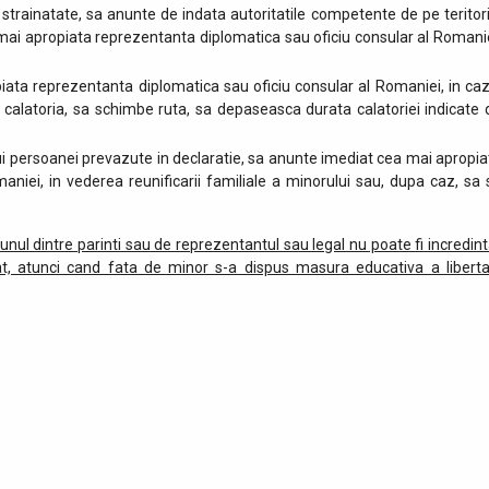
n strainatate, sa anunte de indata autoritatile competente de pe teritori
mai apropiata reprezentanta diplomatica sau oficiu consular al Romanie
iata reprezentanta diplomatica sau oficiu consular al Romaniei, in caz
pa calatoria, sa schimbe ruta, sa depaseasca durata calatoriei indicate 
lui persoanei prevazute in declaratie, sa anunte imediat cea mai apropia
niei, in vederea reunificarii familiale a minorului sau, dupa caz, sa 
 unul dintre parinti sau de reprezentantul sau legal nu poate fi incredint
at, atunci cand fata de minor s-a dispus masura educativa a libertat