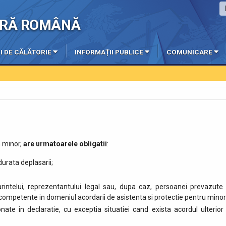
IERĂ ROMÂNĂ
I DE CĂLĂTORIE
INFORMAȚII PUBLICE
COMUNICARE
n minor,
are urmatoarele obligatii
:
durata deplasarii;
intelui, reprezentantului legal sau, dupa caz, persoanei prevazute 
ne competente in domeniul acordarii de asistenta si protectie pentru minori
ate in declaratie, cu exceptia situatiei cand exista acordul ulterior 