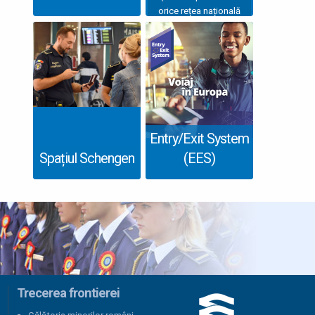
orice rețea națională
sau internațională)
Entry/Exit System
Spațiul Schengen
(EES)
Trecerea frontierei