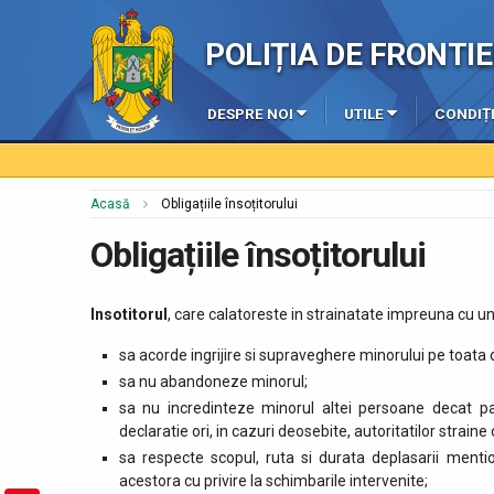
POLIȚIA DE FRONT
DESPRE NOI
UTILE
CONDIȚI
Acasă
Obligațiile însoțitorului
Obligațiile însoțitorului
Insotitorul
, care calatoreste in strainatate impreuna cu u
sa acorde ingrijire si supraveghere minorului pe toata 
sa nu abandoneze minorul;
sa nu incredinteze minorul altei persoane decat par
declaratie ori, in cazuri deosebite, autoritatilor strai
sa respecte scopul, ruta si durata deplasarii mention
acestora cu privire la schimbarile intervenite;