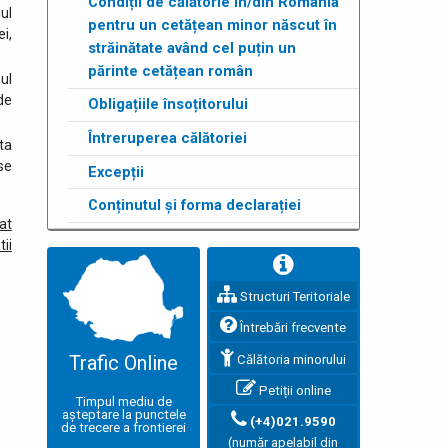
Condiții de călătorie în/din România
ul
pentru un cetățean minor născut în
i,
străinătate având cel puțin un
părinte cetățean român
ul
de
Obligațiile însoțitorului
Întreruperea călătoriei
ta
se
Excepții
Conținutul și forma declarației
at
ii
Structuri Teritoriale
Întrebări frecvente
Trafic Online
Călătoria minorului
Petiții online
Timpul mediu de
așteptare la punctele
(+4)021.9590
de trecere a frontierei
(număr apelabil din