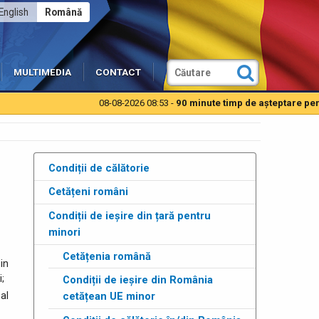
English
Română
MULTIMEDIA
CONTACT
08-08-2026 08:53 -
90 minute timp de aşteptare pentru a
Condiții de călătorie
Cetățeni români
Condiții de ieșire din țară pentru
minori
Cetățenia română
in
;
Condiții de ieșire din România
cetățean UE minor
al