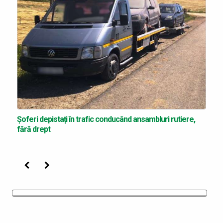
Șoferi depistați în trafic conducând ansambluri rutiere,
fără drept
Precedenta
Următoarea