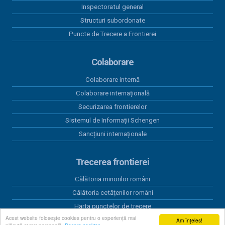
Inspectoratul general
Structuri subordonate
Puncte de Trecere a Frontierei
Colaborare
Colaborare internă
Colaborare internațională
Securizarea frontierelor
Sistemul de Informații Schengen
Sancțiuni internaționale
Trecerea frontierei
Călătoria minorilor români
Călătoria cetățenilor români
Harta punctelor de trecere
Acest website folosește cookies pentru o experiență mai
Timpul de așteptare la frontieră
Am înțeles!