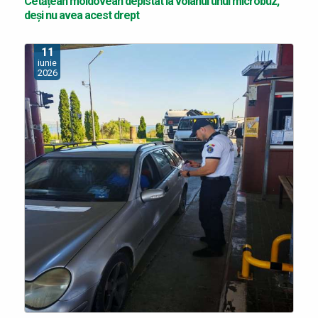
Cetățean moldovean depistat la volanul unui microbuz,
deşi nu avea acest drept
11
iunie
2026