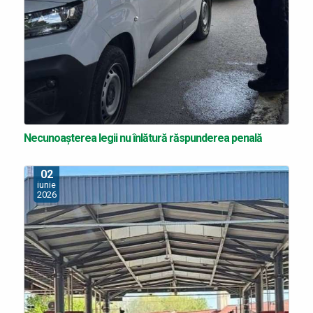
Necunoașterea legii nu înlătură răspunderea penală
02
iunie
2026