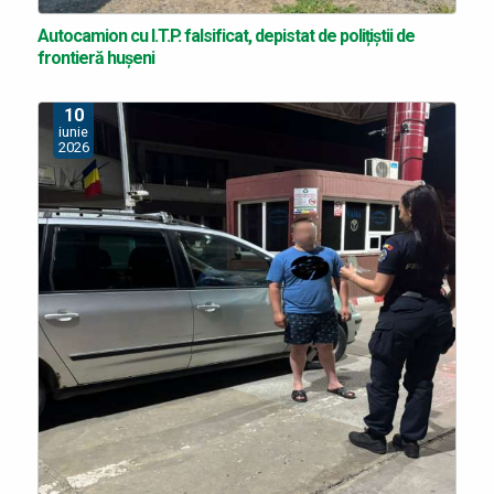
Autocamion cu I.T.P. falsificat, depistat de polițiștii de
frontieră hușeni
10
iunie
2026