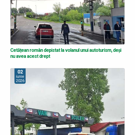
Cetățean român depistat la volanul unui autoturism, deşi
nu avea acest drept
02
iunie
2026