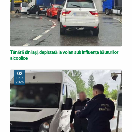
Tânără din Iaşi, depistată la volan sub influența băuturilor
alcoolice
02
iunie
2026