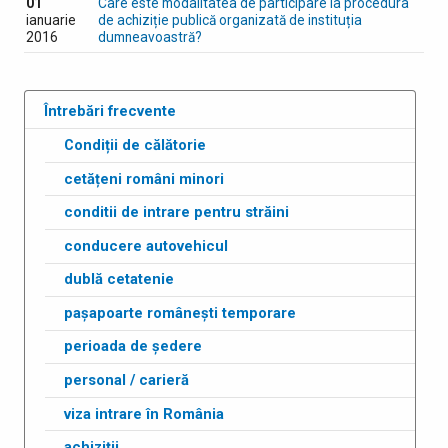
01
Care este modalitatea de participare la procedura
ianuarie
de achiziție publică organizată de instituția
2016
dumneavoastră?
Întrebări frecvente
Condiții de călătorie
cetățeni români minori
conditii de intrare pentru străini
conducere autovehicul
dublă cetatenie
pașapoarte românești temporare
perioada de ședere
personal / carieră
viza intrare în România
achiziții