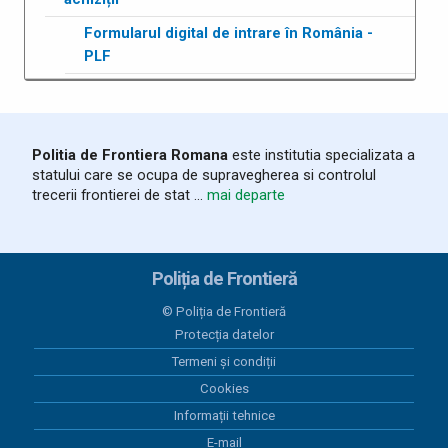
Formularul digital de intrare în România -
PLF
Politia de Frontiera Romana
este institutia specializata a
statului care se ocupa de supravegherea si controlul
trecerii frontierei de stat ...
mai departe
Poliția de Frontieră
© Poliția de Frontieră
Protecția datelor
Termeni și condiții
Cookies
Informații tehnice
E-mail