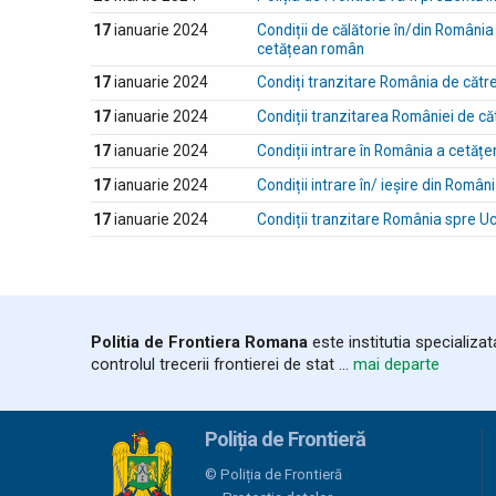
17
ianuarie 2024
Condiții de călătorie în/din România
cetățean român
17
ianuarie 2024
Condiți tranzitare România de către
17
ianuarie 2024
Condiții tranzitarea României de că
17
ianuarie 2024
Condiții intrare în România a cetățe
17
ianuarie 2024
Condiții intrare în/ ieșire din Român
17
ianuarie 2024
Condiții tranzitare România spre Uc
Politia de Frontiera Romana
este institutia specializa
controlul trecerii frontierei de stat ...
mai departe
Poliția de Frontieră
© Poliția de Frontieră