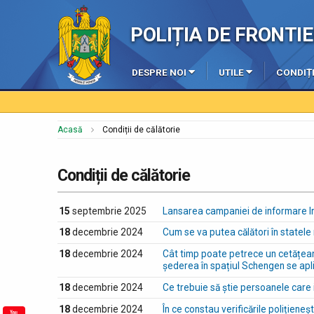
POLIȚIA DE FRONT
DESPRE NOI
UTILE
CONDIȚI
Acasă
Condiții de călătorie
Condiții de călătorie
15
septembrie 2025
Lansarea campaniei de informare In
18
decembrie 2024
Cum se va putea călători în statel
18
decembrie 2024
Cât timp poate petrece un cetățean t
șederea în spațiul Schengen se apli
18
decembrie 2024
Ce trebuie să știe persoanele care
18
decembrie 2024
În ce constau verificările polițieneș