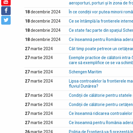
aeroporturi, porturi și în zona de fr
18
decembrie 2024
În ce condiții vor putea minorii ro
18
decembrie 2024
Ce se întâmplă la frontierele intern
18
decembrie 2024
Ce state fac parte din spațiul Sch
18
decembrie 2024
Ce înseamnă pentru România adera
27
martie 2024
Cât timp poate petrece un cetățean 
27
martie 2024
Exemple practice de călătorii intra-
care să exemplifice ce se va schi
27
martie 2024
Schengen Maritim
27
martie 2024
Lipsa controalelor la frontierele ma
fluviul Dunărea?
27
martie 2024
Condiții de călătorie pentru state
27
martie 2024
Condiții de călătorie pentru cetățen
27
martie 2024
Ce înseamnă ridicarea controalelor 
27
martie 2024
Ce înseamnă pentru România adera
26
martie 2024
Poliția de Frontieră va fi prezentă î