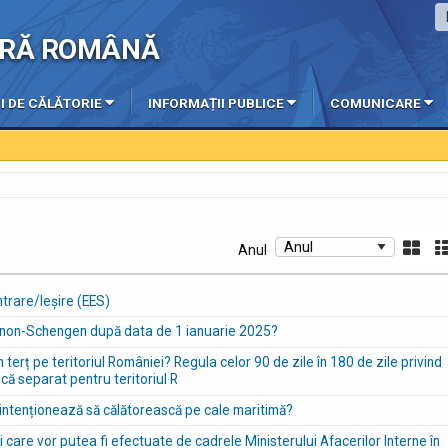
IERĂ ROMÂNĂ
I DE CĂLĂTORIE
INFORMAȚII PUBLICE
COMUNICARE
Anul
trare/Ieșire (EES)
e non-Schengen după data de 1 ianuarie 2025?
erț pe teritoriul României? Regula celor 90 de zile în 180 de zile privind
că separat pentru teritoriul R
 intenționează să călătorească pe cale maritimă?
ti care vor putea fi efectuate de cadrele Ministerului Afacerilor Interne în