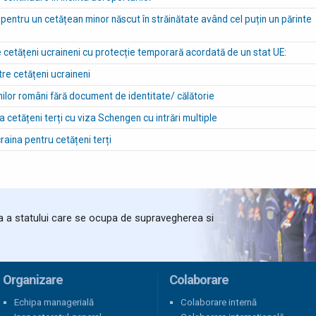
 pentru un cetățean minor născut în străinătate având cel puțin un părinte
 cetățeni ucraineni cu protecție temporară acordată de un stat UE:
tre cetățeni ucraineni
nilor români fără document de identitate/ călătorie
ia cetățeni terți cu viza Schengen cu intrări multiple
raina pentru cetățeni terți
ta a statului care se ocupa de supravegherea si
Organizare
Colaborare
Echipa managerială
Colaborare internă