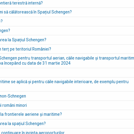
ontieră terestră internă?
mâni să călătorească în Spațiul Schengen?
e?
engen?
rea la Spațiul Schengen?
terț pe teritoriul României?
Schengen pentru transportul aerian, căile navigabile și transportul maritim
mba începând cu data de 31 martie 2024
ritime se aplică și pentru căile navigabile interioare, de exemplu pentru
le non-Schnegen
ii români minori
la frontierele aeriene și maritime?
rea la spațiul Schengen?
n continuare în incinta aeroporturilor