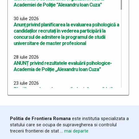
Academiei de Poliţie ”Alexandru Ioan Cuza”
30 iulie 2026
Anunț privind planificarea la evaluarea psihologică a
candidaților recrutați în vederea participării la
concursul de admitere la programul de studii
universitare de master profesional
28 iulie 2026
ANUNȚ privind rezultatele evaluării psihologice-
Academia de Poliție „Alexandru Ioan Cuza”
23 iulie 2026
Planificarea la evaluarea psihologică a candidaților
în vederea participării la concursul de admitere la
programele de studii universitare de licență,
organizate la Academia de Poliție Al I Cuza
Politia de Frontiera Romana
este institutia specializata a
13 iulie 2026
statului care se ocupa de supravegherea si controlul
Programarea candidaților recrutați pentru locurile
trecerii frontierei de stat ...
mai departe
MAI la instituțiile de învățământ ale MApN la Centrul