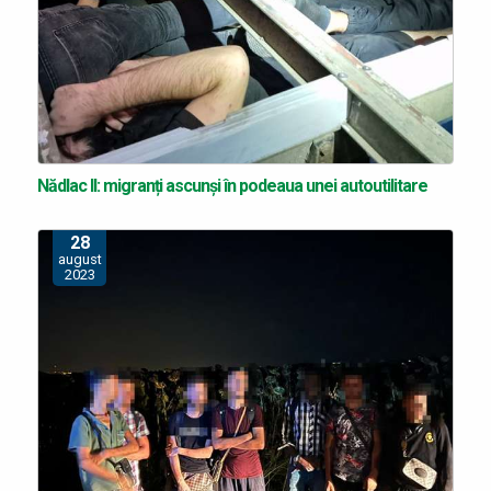
Nădlac II: migranți ascunși în podeaua unei autoutilitare
28
august
2023