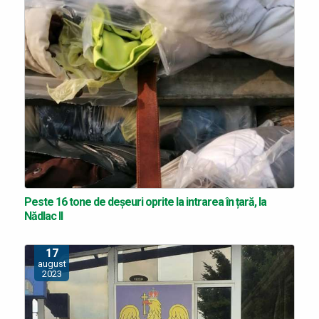
Peste 16 tone de deșeuri oprite la intrarea în țară, la
Nădlac II
17
august
2023