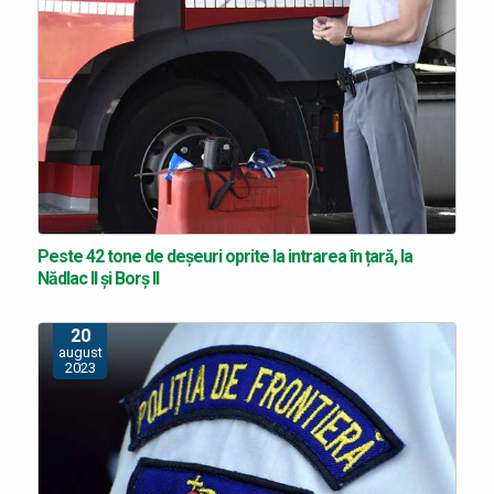
Peste 42 tone de deșeuri oprite la intrarea în țară, la
Nădlac II și Borș II
20
august
2023