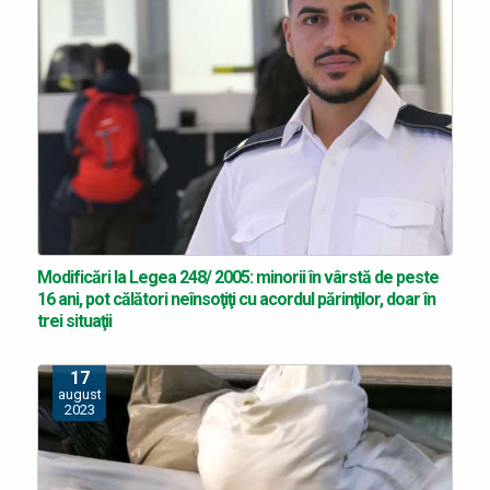
Modificări la Legea 248/ 2005: minorii în vârstă de peste
16 ani, pot călători neînsoţiţi cu acordul părinţilor, doar în
trei situaţii
17
august
2023