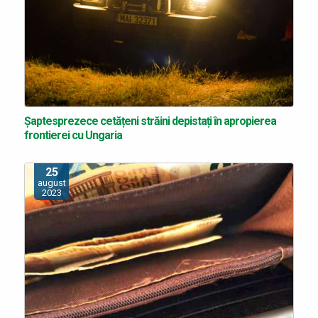
Şaptesprezece cetățeni străini depistați în apropierea
frontierei cu Ungaria
25
august
2023