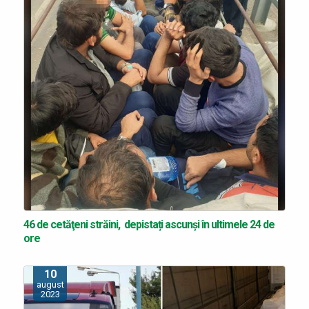
46 de cetăţeni străini, depistați ascunși în ultimele 24 de
ore
10
august
2023