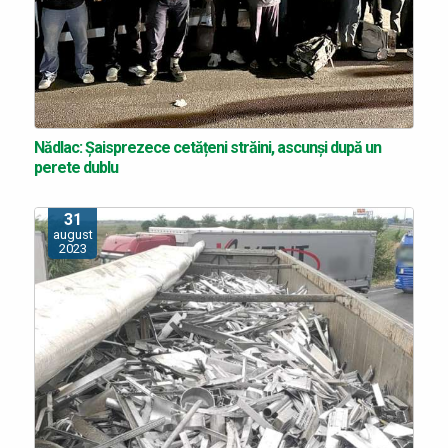
Nădlac: Şaisprezece cetățeni străini, ascunși după un
perete dublu
31
august
2023