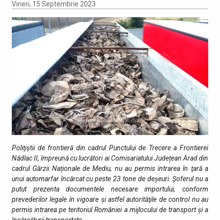
Vineri, 15 Septembrie 2023
Poliţiştii de frontieră din cadrul Punctului de Trecere a Frontierei
Nădlac II, împreună cu lucrători ai Comisariatului Județean Arad din
cadrul Gărzii Naționale de Mediu, nu au permis intrarea în ţară a
unui automarfar încărcat cu peste 23 tone de deșeuri.
Şoferul nu a
putut prezenta documentele necesare importului, conform
prevederilor legale în vigoare şi astfel autorităţile de control nu au
permis intrarea pe teritoriul României a mijlocului de transport şi a
încărcăturii transportate.