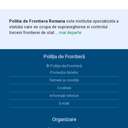
Circulația automarfarelor pe
teritoriul Ungariei - program
modificat din cauza temperaturilor
extreme
Politia de Frontiera Romana
este institutia specializata a
statului care se ocupa de supravegherea si controlul
28 iulie 2026
trecerii frontierei de stat ...
mai departe
Ziua Poliţiei de Frontieră sărbătorită
la ITPF Oradea
Poliția de Frontieră
28 iulie 2026
Autoturism în valoare de aproximativ
© Poliția de Frontieră
62.000 de euro, căutat de autoritățile
Protecția datelor
poloneze, descoperit de polițiștii de
Termeni și condiții
frontieră din cadrul SPF Valea lui
Mihai
Cookies
Informații tehnice
24 iulie 2026
E-mail
Rezultatele Poliției de Frontieră
Române în primul semestru al anului
2026. Investiții, cooperare
Organizare
internațională și consolidarea