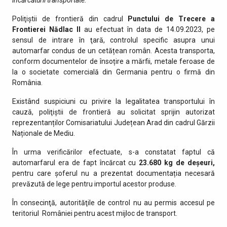
Poliţiştii de frontieră din cadrul
Punctului de Trecere a
Frontierei Nădlac II
au efectuat în data de 14.09.2023, pe
sensul de intrare în ţară, controlul specific asupra unui
automarfar condus de un cetățean român. Acesta transporta,
conform documentelor de însoțire a mărfii, metale feroase de
la o societate comercială din Germania pentru o firmă din
România.
Existând suspiciuni cu privire la legalitatea transportului în
cauză, poliţiştii de frontieră au solicitat sprijin autorizat
reprezentanților Comisariatului Județean Arad din cadrul Gărzii
Naționale de Mediu.
În urma verificărilor efectuate, s-a constatat faptul că
automarfarul era de fapt încărcat cu
23.680 kg de deșeuri,
pentru care șoferul nu a prezentat documentația necesară
prevăzută de lege pentru importul acestor produse.
În consecinţă, autorităţile de control nu au permis accesul pe
teritoriul României pentru acest mijloc de transport.