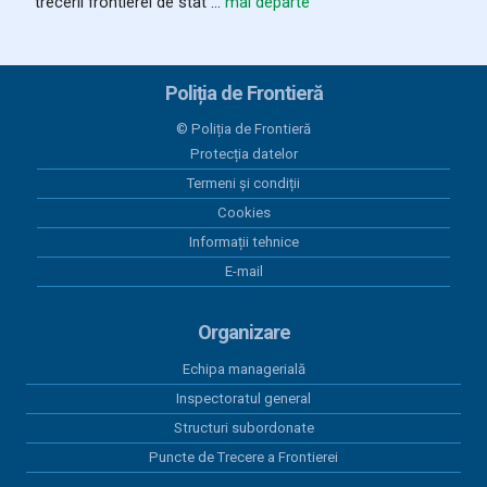
trecerii frontierei de stat ...
mai departe
Ziua Poliţiei de Frontieră sărbătorită
la ITPF Oradea
Poliția de Frontieră
28 iulie 2026
Autoturism în valoare de aproximativ
© Poliția de Frontieră
62.000 de euro, căutat de autoritățile
Protecția datelor
poloneze, descoperit de polițiștii de
Termeni și condiții
frontieră din cadrul SPF Valea lui
Mihai
Cookies
Informații tehnice
24 iulie 2026
E-mail
Rezultatele Poliției de Frontieră
Române în primul semestru al anului
2026. Investiții, cooperare
Organizare
internațională și consolidarea
securității frontierelor externe ale Uniunii Europene
Echipa managerială
Inspectoratul general
21 iulie 2026
Structuri subordonate
O remorcă și un excavator compact,
în valoare totală de 26.000 de euro,
Puncte de Trecere a Frontierei
căutate de către autoritățile din