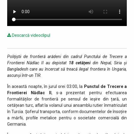
Descarcă videoclipul
Poliţiştii de frontieră arădeni din cadrul Punctului de Trecere a
Frontierei Nădlac II au depistat
18 cetăţeni
din Nepal, Siria și
Bangladesh care au încercat să treacă ilegal frontiera în Ungaria,
ascunşi într-un TIR.
În această noapte, în jurul orei 03:00, la
Punctul de Trecere a
Frontierei Nădlac II
, s-a prezentat pentru efectuarea
formalităților de frontieră pe sensul de ieşire din țară, un
cetățean turc, aflat la volanul unui ansamblu rutier înmatriculat
în Turcia. Șoferul transporta, conform documentelor de însoțire
a mărfii, profile metalice pentru o societate comercială din
Germania.