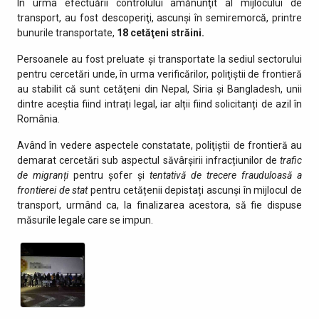
În urma efectuării controlului amănunţit al mijlocului de
transport, au fost descoperiţi, ascunşi în semiremorcă, printre
bunurile transportate,
18 cetăţeni străini.
Persoanele au fost preluate și transportate la sediul sectorului
pentru cercetări unde, în urma verificărilor, poliţiştii de frontieră
au stabilit că sunt cetăţeni din Nepal, Siria și Bangladesh, unii
dintre aceștia fiind intrați legal, iar alții fiind solicitanți de azil în
România.
Având în vedere aspectele constatate, poliţiştii de frontieră au
demarat cercetări sub aspectul săvârșirii infracțiunilor de
trafic
de migranți
pentru șofer și
tentativă de trecere frauduloasă a
frontierei de stat
pentru cetățenii depistați ascunși în mijlocul de
transport, urmând ca, la finalizarea acestora, să fie dispuse
măsurile legale care se impun.