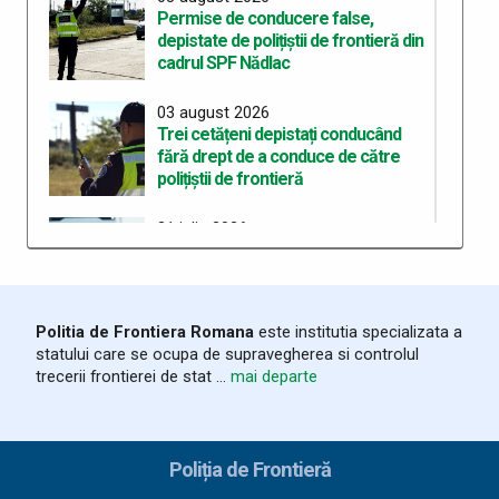
Permise de conducere false,
depistate de polițiștii de frontieră din
cadrul SPF Nădlac
03 august 2026
Trei cetățeni depistați conducând
fără drept de a conduce de către
polițiștii de frontieră
31 iulie 2026
Circulația automarfarelor pe
teritoriul Ungariei - program
modificat din cauza temperaturilor
extreme
Politia de Frontiera Romana
este institutia specializata a
statului care se ocupa de supravegherea si controlul
28 iulie 2026
trecerii frontierei de stat ...
mai departe
Ziua Poliţiei de Frontieră sărbătorită
la ITPF Oradea
Poliția de Frontieră
28 iulie 2026