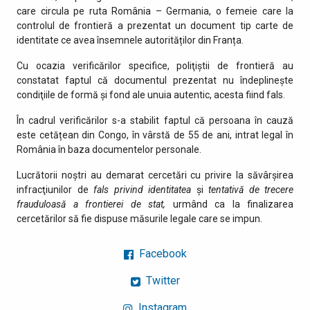
care circula pe ruta România – Germania, o femeie care la
controlul de frontieră a prezentat un document tip carte de
identitate ce avea însemnele autorităților din Franța.
Cu ocazia verificărilor specifice, poliţiştii de frontieră au
constatat faptul că documentul prezentat nu îndeplinește
condiţiile de formă şi fond ale unuia autentic, acesta fiind fals.
În cadrul verificărilor s-a stabilit faptul că persoana în cauză
este cetățean din Congo, în vârstă de 55 de ani, intrat legal în
România în baza documentelor personale.
Lucrătorii noştri au demarat cercetări cu privire la săvârșirea
infracţiunilor de
fals privind identitatea
și
tentativă de trecere
frauduloasă a frontierei de stat,
urmând ca la finalizarea
cercetărilor să fie dispuse măsurile legale care se impun.
Facebook
Twitter
Instagram