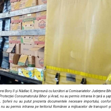
erei Borș II și Nădlac II, împreună cu lucrători ai Comisariatelor Județene Bi
Protecției Consumatorului Bihor și Arad, nu au permis intrarea în ţară a șa
i.
Şoferii nu au putut prezenta documentele necesare importului, confo
ol nu au permis intrarea pe teritoriul României a mijloacelor de transport ş