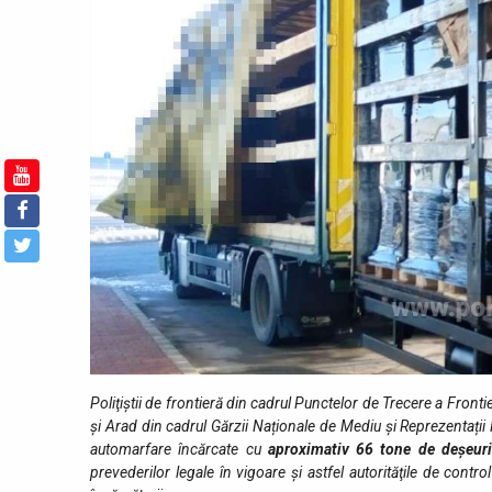
Poliţiştii de frontieră din cadrul Punctelor de Trecere a Fronti
și Arad din cadrul Gărzii Naționale de Mediu și Reprezentații 
automarfare încărcate cu
aproximativ 66 tone de deșeur
prevederilor legale în vigoare şi astfel autorităţile de contr