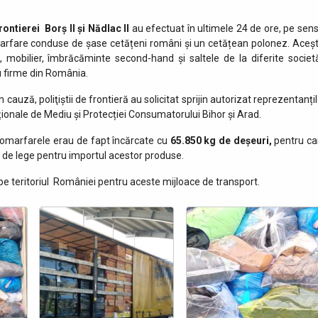
ontierei Borș II și Nădlac II
au efectuat în ultimele 24 de ore, pe sens
omarfare conduse de șase cetățeni români și un cetățean polonez. Aceșt
 mobilier, îmbrăcăminte second-hand și saltele de la diferite societă
u firme din România.
n cauză, poliţiştii de frontieră au solicitat sprijin autorizat reprezentanți
ționale de Mediu și Protecției Consumatorului Bihor și Arad.
utomarfarele erau de fapt încărcate cu
65.850 kg de deșeuri,
pentru ca
de lege pentru importul acestor produse.
 pe teritoriul României pentru aceste mijloace de transport.