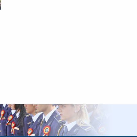
consolidarea securității frontierelor
externe ale Uniunii Europene
21 iulie 2026
O remorcă și un excavator
compact, în valoare totală
de 26.000 de euro, căutate
de către autoritățile din Belgia,
descoperite de polițiștii de frontieră
16 iulie 2026
Armă cu aer comprimat și
alice, descoperite de către
poliţiştii de frontieră de la
Nădlac
16 iulie 2026
4.000 de euro pentru un
permis de conducere fals,
depistat de polițiștii de
frontieră de la Nădlac