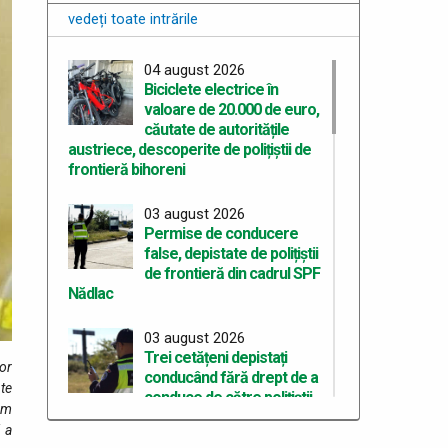
vedeți toate intrările
04 august 2026
Biciclete electrice în
valoare de 20.000 de euro,
căutate de autoritățile
austriece, descoperite de polițiștii de
frontieră bihoreni
03 august 2026
Permise de conducere
false, depistate de polițiștii
de frontieră din cadrul SPF
Nădlac
03 august 2026
Trei cetățeni depistați
hor
conducând fără drept de a
pte
conduce de către polițiștii
rm
de frontieră
i a