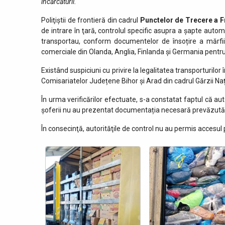
încărcăturii.
Poliţiştii de frontieră din cadrul
Punctelor de Trecere a Fr
de intrare în ţară, controlul specific asupra a șapte aut
transportau, conform documentelor de însoțire a mărfii,
comerciale din Olanda, Anglia, Finlanda și Germania pentr
Existând suspiciuni cu privire la legalitatea transporturilor î
Comisariatelor Județene Bihor și Arad din cadrul Gărzii Na
În urma verificărilor efectuate, s-a constatat faptul că a
șoferii nu au prezentat documentația necesară prevăzută 
În consecinţă, autorităţile de control nu au permis accesul