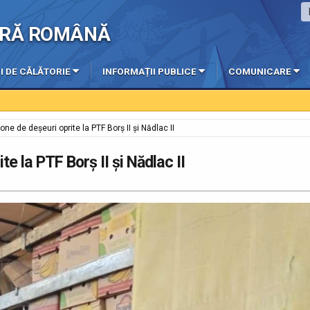
IERĂ ROMÂNĂ
I DE CĂLĂTORIE
INFORMAȚII PUBLICE
COMUNICARE
ne de deșeuri oprite la PTF Borș II și Nădlac II
e la PTF Borș II și Nădlac II