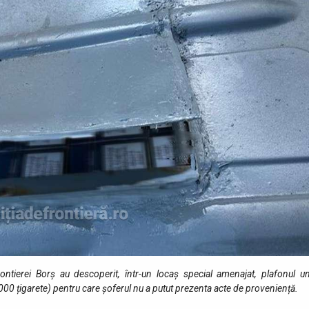
rontierei Borș au descoperit, într-un locaș special amenajat, plafonul un
000 țigarete) pentru care șoferul nu a putut prezenta acte de proveniență.