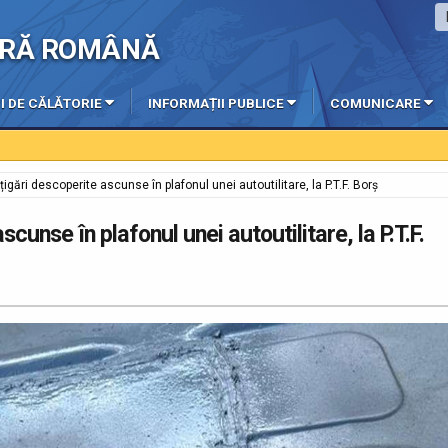
IERĂ ROMÂNĂ
I DE CĂLĂTORIE
INFORMAȚII PUBLICE
COMUNICARE
igări descoperite ascunse în plafonul unei autoutilitare, la P.T.F. Borș
cunse în plafonul unei autoutilitare, la P.T.F.