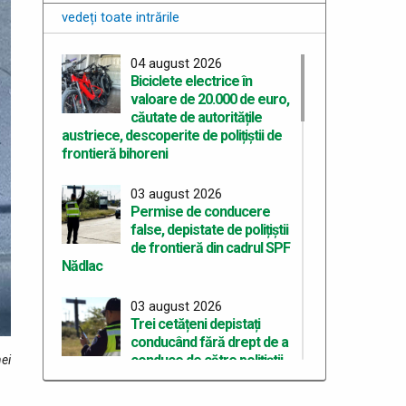
vedeți toate intrările
04 august 2026
Biciclete electrice în
valoare de 20.000 de euro,
căutate de autoritățile
austriece, descoperite de polițiștii de
frontieră bihoreni
03 august 2026
Permise de conducere
false, depistate de polițiștii
de frontieră din cadrul SPF
Nădlac
03 august 2026
Trei cetățeni depistați
conducând fără drept de a
conduce de către polițiștii
ei
de frontieră