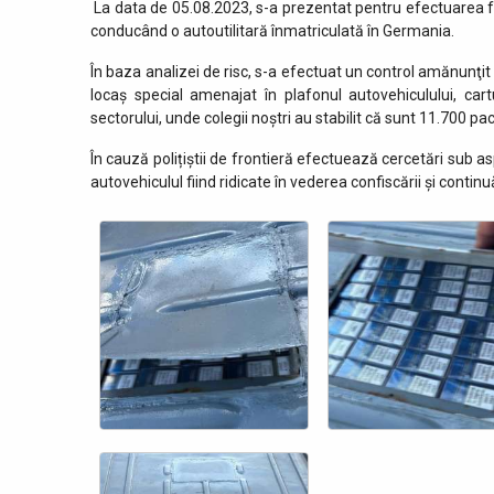
La data de 05.08.2023, s-a prezentat pentru efectuarea for
conducând o autoutilitară înmatriculată în Germania.
În baza analizei de risc, s-a efectuat un control amănunţit
locaș special amenajat în plafonul autovehiculului, ca
sectorului, unde colegii noștri au stabilit că sunt 11.700 pa
În cauză polițiștii de frontieră efectuează cercetări sub asp
autovehiculul fiind ridicate în vederea confiscării și continuă