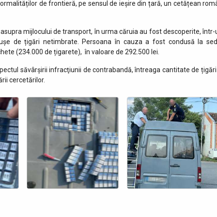
malităților de frontieră, pe sensul de ieşire din țară, un cetățean rom
 asupra mijlocului de transport, în urma căruia au fost descoperite, într-
rtușe de țigări netimbrate. Persoana în cauza a fost condusă la sed
chete (234.000 de țigarete), în valoare de 292.500 lei.
ectul săvârşirii infracţiunii de contrabandă, întreaga cantitate de țigări
rii cercetărilor.