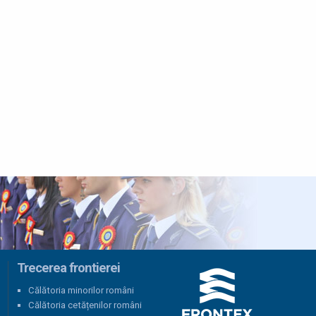
consolidarea securității frontierelor
externe ale Uniunii Europene
21 iulie 2026
O remorcă și un excavator
compact, în valoare totală
de 26.000 de euro, căutate
de către autoritățile din Belgia,
descoperite de polițiștii de frontieră
16 iulie 2026
Armă cu aer comprimat și
alice, descoperite de către
poliţiştii de frontieră de la
Nădlac
16 iulie 2026
4.000 de euro pentru un
Trecerea frontierei
permis de conducere fals,
depistat de polițiștii de
Călătoria minorilor români
frontieră de la Nădlac
Călătoria cetățenilor români