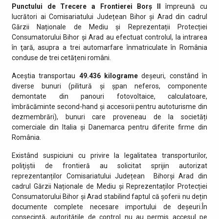
Punctului de Trecere a Frontierei Borș II
împreună cu
lucrători ai Comisariatului Județean Bihor și Arad din cadrul
Gărzii Naționale de Mediu și Reprezentații Protecției
Consumatorului Bihor și Arad au efectuat controlul, la intrarea
în ţară, asupra a trei automarfare înmatriculate în România
conduse de trei cetățeni români.
Aceștia transportau
49.436 kilograme
deșeuri, constând în
diverse bunuri (pilitură și șpan neferos, componente
demontate din panouri fotovoltaice, calculatoare,
îmbrăcăminte second-hand și accesorii pentru autoturisme din
dezmembrări), bunuri care proveneau de la societăți
comerciale din Italia și Danemarca pentru diferite firme din
România.
Existând suspiciuni cu privire la legalitatea transporturilor,
poliţiştii de frontieră au solicitat sprijin autorizat
reprezentanților Comisariatului Județean Bihorși Arad din
cadrul Gărzii Naționale de Mediu și Reprezentaților Protecției
Consumatorului Bihor și Arad stabilind faptul că șoferii nu dețin
documente complete necesare importului de deșeuri.În
consecință, autoritățile de control nu au permis accesul pe