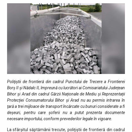
Poliţiştii de frontieră din cadrul Punctului de Trecere a Frontierei
Borș II și Nădalc II, împreună cu lucrători ai Comisariatului Județean
Bihor și Arad din cadrul Gărzii Naționale de Mediu și
Reprezentații
Protecției Consumatorului Bihor și Arad
nu au permis intrarea în
ţară a trei mijloace de transport încărcate cu bunuri considerate a fi
deșeuri, pentru care șoferii nu a putut prezenta documente
necesare importului, conform prevederilor legale în vigoare.
La sfârșitul săptămânii trecute, poliţiştii de frontieră din cadrul