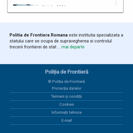
31 iulie 2026
Circulația automarfarelor pe
teritoriul Ungariei - program
modificat din cauza temperaturilor
extreme
Politia de Frontiera Romana
este institutia specializata a
statului care se ocupa de supravegherea si controlul
28 iulie 2026
trecerii frontierei de stat ...
mai departe
Ziua Poliţiei de Frontieră sărbătorită
la ITPF Oradea
Poliția de Frontieră
28 iulie 2026
Autoturism în valoare de aproximativ
© Poliția de Frontieră
62.000 de euro, căutat de autoritățile
Protecția datelor
poloneze, descoperit de polițiștii de
Termeni și condiții
frontieră din cadrul SPF Valea lui
Mihai
Cookies
Informații tehnice
24 iulie 2026
E-mail
Rezultatele Poliției de Frontieră
Române în primul semestru al anului