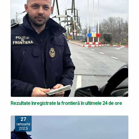
Rezultate înregistrate la frontieră în ultimele 24 de ore
27
ianuarie
2025