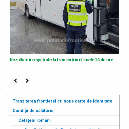
Rezultate înregistrate la frontieră în ultimele 24 de ore
Precedenta
Următoarea
Tranzitarea frontierei cu noua carte de identitate
Condiții de călătorie
Cetățeni români