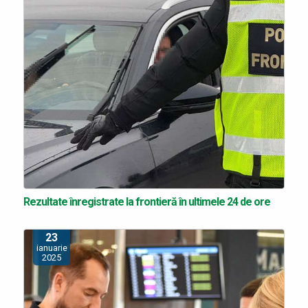
Rezultate înregistrate la frontieră în ultimele 24 de ore
23
ianuarie
2025