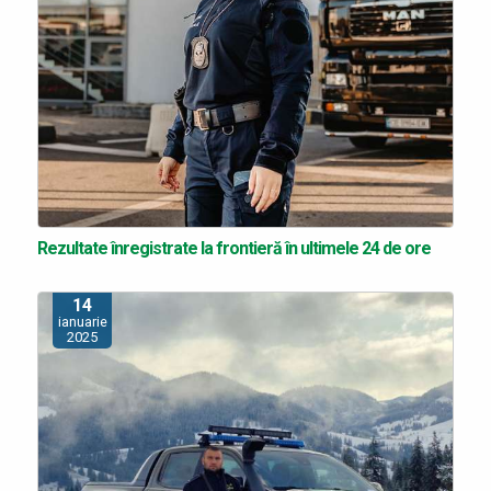
Rezultate înregistrate la frontieră în ultimele 24 de ore
14
ianuarie
2025