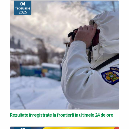
04
februarie
2025
Rezultate înregistrate la frontieră în ultimele 24 de ore