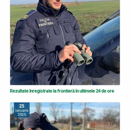
Rezultate înregistrate la frontieră în ultimele 24 de ore
25
ianuarie
2025