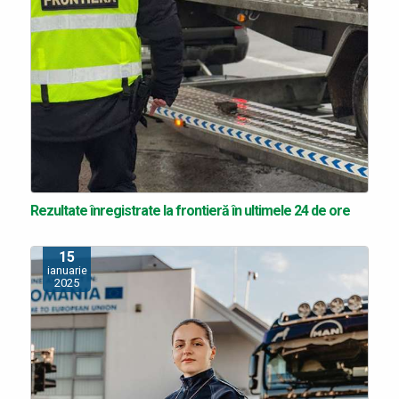
Rezultate înregistrate la frontieră în ultimele 24 de ore
15
ianuarie
2025