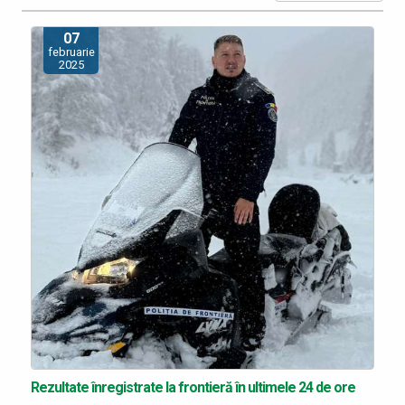
07
februarie
2025
Rezultate înregistrate la frontieră în ultimele 24 de ore