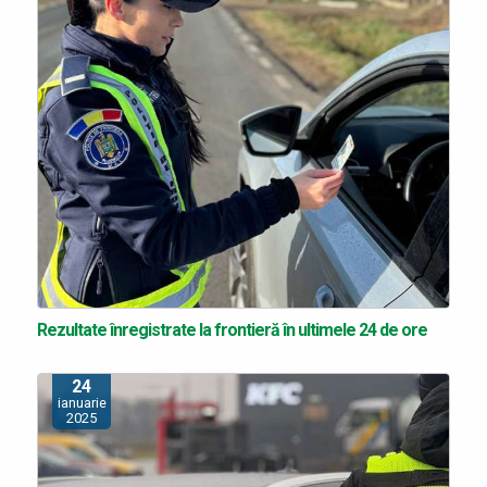
Rezultate înregistrate la frontieră în ultimele 24 de ore
24
ianuarie
2025