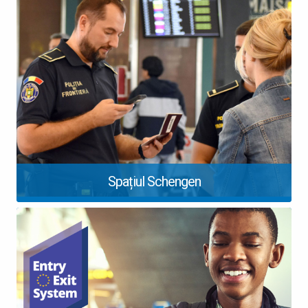
03 august 2026
România și Republica Moldova
consolidează cooperarea pentru
fluidizarea traficului transfrontalier
03 august 2026
Trafic intens la frontiera cu
Republica Moldova. Măsuri pentru
reducerea timpilor de așteptare
03 august 2026
Două autoturisme căutate de
autoritățile din Belgia și Spania,
Spațiul Schengen
descoperite la frontiera cu R.
Moldova
03 august 2026
SUMMER MIGRATION 4 – Polițiștii de
frontieră giurgiuveni au descoperit
articole susceptibile a fi
contrafăcute, în valoare de
aproximativ 740.000 de lei