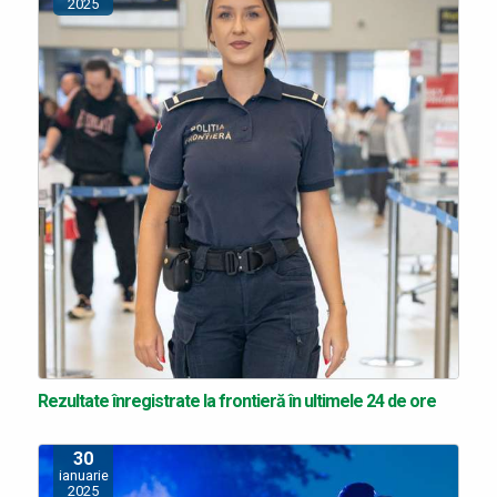
2025
Rezultate înregistrate la frontieră în ultimele 24 de ore
30
ianuarie
2025