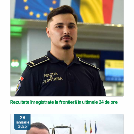
Rezultate înregistrate la frontieră în ultimele 24 de ore
28
ianuarie
2025