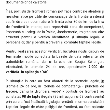
documentelor de călătorie.
Însă, polițiștii de frontieră români pot face controale aleatorii și
nesistematice pe căile de comunicație de la frontiera internă
sau în diverse noduri rutiere, în limita celor 30 de km de la linia
de frontieră în interior, care reprezintă zona de competență,
împreună cu colegii de la Poliție, Jandarmerie, Imigrări sau alte
structuri pentru a verifica identitatea și situația legală a
persoanelor, dar și pentru a preveni și combate faptele ilegale.
Pentru realizarea acestor verificări, lucrătorii noștri dispun de
terminale mobile conectate la bazele de date relevante ale
autorităților române, dar și la cele din Spațiul Schengen,
efectuând, în ultimele 24 de ore, aproximativ
7.900 de
verificări în aplicația eDAC
.
În situațiile în care au fost abateri de la normele legale,
în
ultimele 24 de ore
, în zonele de competenţă - punctele de
trecere, dar şi la „frontiera verde” - poliţiştii de frontieră au
constatat
98 de fapte ilegale
(35 infracţiuni şi 63 contravenţii)
prin care a fost încălcată legislaţia română. În urma constatării
faptelor ilegale de către polițiștii de frontieră, au fost aplicate