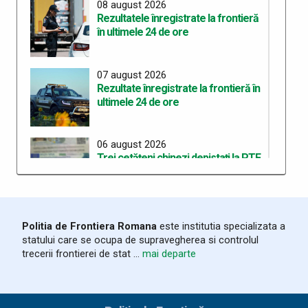
08 august 2026
Rezultatele înregistrate la frontieră
în ultimele 24 de ore
07 august 2026
Rezultate înregistrate la frontieră în
ultimele 24 de ore
06 august 2026
Trei cetățeni chinezi depistați la PTF
Stamora-Moravița cu vize false
06 august 2026
Politia de Frontiera Romana
este institutia specializata a
Rezultate înregistrate la frontieră în
statului care se ocupa de supravegherea si controlul
ultimele 24 de ore
trecerii frontierei de stat ...
mai departe
05 august 2026
Organizarea celui de-al treilea