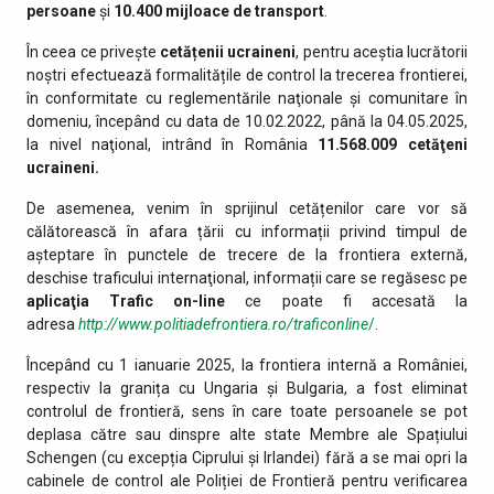
persoane
și
10.400
mijloace de transport
.
În ceea ce privește
cetățenii ucraineni
, pentru aceștia lucrătorii
noștri efectuează formalitățile de control la trecerea frontierei,
în conformitate cu reglementările naţionale şi comunitare în
domeniu, începând cu data de 10.02.2022, până la 04.05.2025,
la nivel naţional, intrând în România
11.568.009
cetăţeni
ucraineni.
De asemenea, venim în sprijinul cetățenilor care vor să
călătorească în afara țării cu informații privind timpul de
așteptare în punctele de trecere de la frontiera externă,
deschise traficului internaţional, informații care se regăsesc pe
aplicaţia Trafic on-line
ce poate fi accesată la
adresa
http://www.politiadefrontiera.ro/traficonline
/
.
Începând cu 1 ianuarie 2025, la frontiera internă a României,
respectiv la granița cu Ungaria și Bulgaria, a fost eliminat
controlul de frontieră, sens în care toate persoanele se pot
deplasa către sau dinspre alte state Membre ale Spațiului
Schengen (cu excepția Ciprului și Irlandei) fără a se mai opri la
cabinele de control ale Poliției de Frontieră pentru verificarea