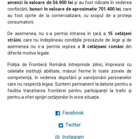
amenzi în valoare de 56.900 lei
și au fost ridicate în vederea
confiscării,
bunuri în valoare de aproximativ
701.400 lei
, care
au fost oprite de la comercializare, cu scopul de a proteja
consumatorii.
De asemenea, nu s-a permis intrarea în ţară a
15 cetăţeni
străini
, care nu îndeplineau condiţiile prevăzute de lege şi de
asemenea nu s-a permis ieşirea a
8
cetăţeani români
din
diferite motive legale.
Poliţia de Frontieră Română întreprinde zilnic, împreună cu
celelalte instituţii abilitate, măsuri ferme în toate zonele de
competenţă, în vederea depistării şi sancţionării persoanelor
care nu respectă legea. Suntem permanent la datorie pentru a
facilita tranzitarea frontierei pentru participanții la trafic și
pentru a oferi sprijin cetățenilor în orice situație.
Facebook
Twitter
Instagram