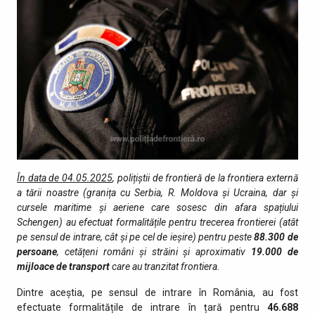
În data de 04.05.2025
, polițiștii de frontieră de la frontiera externă
a tării noastre (granița cu Serbia, R. Moldova și Ucraina, dar și
cursele maritime și aeriene care sosesc din afara spațiului
Schengen) au efectuat formalitățile pentru trecerea frontierei (atât
pe sensul de intrare, cât şi pe cel de ieşire) pentru peste
88.300
de
persoane
, cetățeni români și străini şi aproximativ
19.000
de
mijloace de transport
care au tranzitat fro­ntiera.
Dintre aceștia, pe sensul de intrare în România, au fost
efectuate formalitățile de intrare în țară pentru
46.688