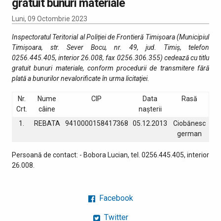
gratuit bunuri materiale
Luni, 09 Octombrie 2023
Inspectoratul Teritorial al Poliției de Frontieră Timișoara (Municipiul
Timișoara, str. Sever Bocu, nr. 49, jud. Timiș, telefon
0256.445.405, interior 26.008, fax 0256.306.355) cedează cu titlu
gratuit bunuri materiale, conform procedurii de transmitere fără
plată a bunurilor nevalorificate în urma licitaţiei.
Nr.
Nume
CIP
Data
Rasă
Crt.
câine
nașterii
1.
REBATA
9410000158417368
05.12.2013
Ciobănesc
german
Persoană de contact: - Bobora Lucian, tel. 0256.445.405, interior
26.008.
Facebook
Twitter