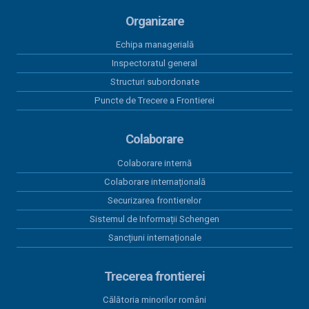
12 ianuarie 2026
Organizare
Inspectoratul Teritorial al Poliției de Frontieră
Giurgiu cedează cu titlu gratuit bunuri materiale
Echipa managerială
Inspectoratul general
12 ianuarie 2026
Structuri subordonate
Garda de Coastă cedează cu titlu gratuit
următoarele bunuri materiale
Puncte de Trecere a Frontierei
05 ianuarie 2026
Colaborare
Inspectoratul Teritorial al Poliției de Frontieră
Giurgiu cedează cu titlu gratuit bunuri materiale
Colaborare internă
Colaborare internațională
Securizarea frontierelor
Sistemul de Informații Schengen
Sancțiuni internaționale
Trecerea frontierei
Călătoria minorilor români