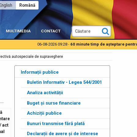
English
Română
MULTIMEDIA
CONTACT
06-08-2026 09:28 -
60 minute timp de aşteptare pentru auto
orectivă autospeciale de supraveghere
Informații publice
Buletin Informativ - Legea 544/2001
Analiza activității
Buget și surse financiare
ă
Achiziții publice
ntare
Bunuri transmise fără plată
/ act
nal
Declarații de avere și de interese