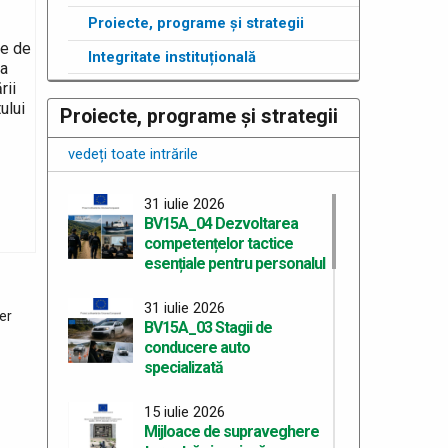
Proiecte, programe și strategii
le de
Integritate instituțională
ta
rii
ului
Proiecte, programe și strategii
vedeți toate intrările
31 iulie 2026
BV15A_04 Dezvoltarea
competențelor tactice
esențiale pentru personalul
31 iulie 2026
er
BV15A_03 Stagii de
conducere auto
specializată
15 iulie 2026
Mijloace de supraveghere