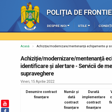
POLIȚIA DE FRONT
DESPRE NOI
UTILE
CONDIȚI
Acasă
Achiziție/modernizare/mentenanță echipamente și siste
Achiziție/modernizare/mentenanță ech
identificare și alertare - Servicii de
supraveghere
Vineri, 15 Aprilie 2022
Denumire contract
Număr și
Durată
finanțare
dată
implementare
c
contract
contract
f
finanțare
finanțare