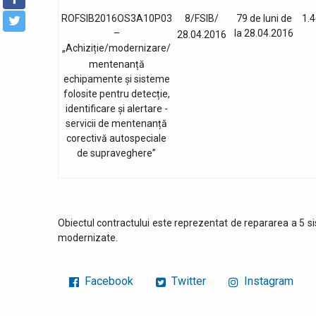
ROFSIB2016OS3A10P03
8/FSIB/
79 de luni de
1.4
–
la 28.04.2016
28.04.2016
„Achiziție/modernizare/
mentenanță
echipamente și sisteme
folosite pentru detecție,
identificare și alertare -
servicii de mentenanță
corectivă autospeciale
de supraveghere”
Obiectul contractului este reprezentat de repararea a 5
modernizate.
Facebook
Twitter
Instagram