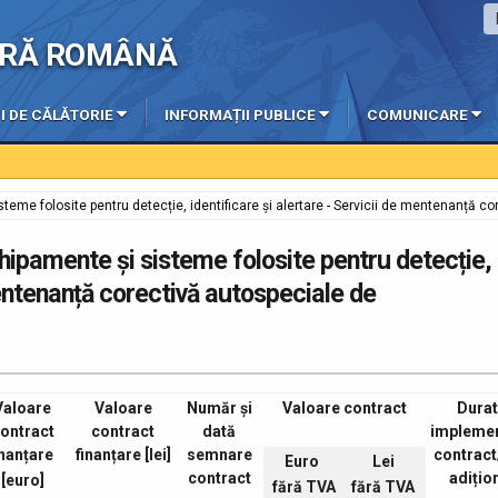
IERĂ ROMÂNĂ
I DE CĂLĂTORIE
INFORMAȚII PUBLICE
COMUNICARE
me folosite pentru detecție, identificare și alertare - Servicii de mentenanță c
ipamente și sisteme folosite pentru detecție,
 mentenanță corectivă autospeciale de
Valoare
Valoare
Număr și
Valoare contract
Durat
ontract
contract
dată
impleme
inanțare
finanțare
[lei]
semnare
contract
Euro
Lei
contract
adițio
[euro]
fără TVA
fără TVA