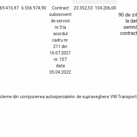
69.415,97
6.556.974,90
Contract
23.352,53
104.206,00
90 de zi
subsecvent
la da
de servicii
semnă
nr.3 la
contract
acordul
cadru nr.
211 din
16.07.2021
nr. 107
data
05.04.2022
 sisteme din compunerea autospecialelor de supraveghere VW Transport