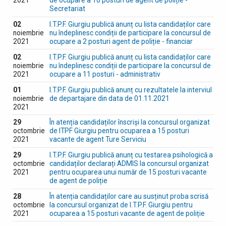
2021
de ocupare a 10 posturi de agent de poliție -
Secretariat
02
I.T.P.F. Giurgiu publică anunț cu lista candidaților care
noiembrie
nu îndeplinesc condiții de participare la concursul de
2021
ocupare a 2 posturi agent de poliție - financiar
02
I.T.P.F. Giurgiu publică anunț cu lista candidaților care
noiembrie
nu îndeplinesc condiții de participare la concursul de
2021
ocupare a 11 posturi - administrativ
01
I.T.P.F. Giurgiu publică anunț cu rezultatele la interviul
noiembrie
de departajare din data de 01.11.2021
2021
29
În atenția candidaților înscriși la concursul organizat
octombrie
de ITPF Giurgiu pentru ocuparea a 15 posturi
2021
vacante de agent Ture Serviciu
29
I.T.P.F. Giurgiu publică anunț cu testarea psihologică a
octombrie
candidaților declarați ADMIS la concursul organizat
2021
pentru ocuparea unui număr de 15 posturi vacante
de agent de poliție
28
În atenția candidaților care au susținut proba scrisă
octombrie
la concursul organizat de I.T.P.F. Giurgiu pentru
2021
ocuparea a 15 posturi vacante de agent de poliție