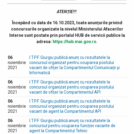
ATENȚIE!!!
Începând cu data de 16.10.2023, toate anunțurile privind
concursurile organizate la nivelul Ministerului Afacerilor
Interne sunt postate prin portalul HUB de servicii publice la
adresa:
https://hub.mai.gov.ro
.
06
I.T.P.F. Giurgiu publică anunț cu rezultatele la
noiembrie
concursul organizat pentru ocuparea postului
2021
vacant de ofițer la Compartimentul Comunicații și
Informatică
06
I.T.P.F. Giurgiu publică anunț cu rezultatele la
noiembrie
concursul organizat pentru ocuparea postului
2021
vacant de ofițer la Compartimentul API
06
I.T.P.F. Giurgiu publică anunț cu rezultatele la
noiembrie
concursul organizat pentru ocuparea postului
2021
vacant de agent la Compartimentul API
06
I.T.P.F. Giurgiu publică anunț cu rezultatele la
noiembrie
concursul pentru ocuparea funcției vacante de
2021
agent la Compartimentul Tehnic