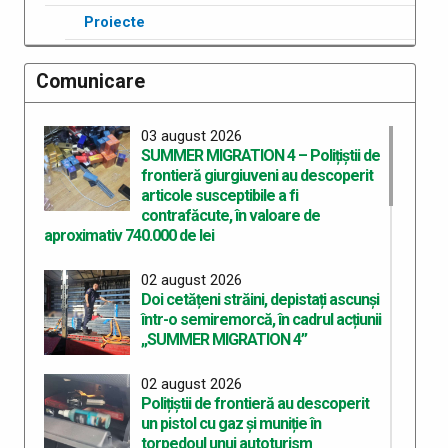
Proiecte
Comunicare
03 august 2026
SUMMER MIGRATION 4 – Polițiștii de
frontieră giurgiuveni au descoperit
articole susceptibile a fi
contrafăcute, în valoare de
aproximativ 740.000 de lei
02 august 2026
Doi cetățeni străini, depistați ascunși
într-o semiremorcă, în cadrul acțiunii
„SUMMER MIGRATION 4”
02 august 2026
Polițiștii de frontieră au descoperit
un pistol cu gaz și muniție în
torpedoul unui autoturism