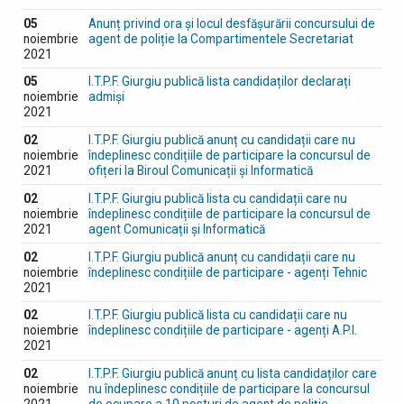
05
Anunț privind ora și locul desfășurării concursului de
noiembrie
agent de poliție la Compartimentele Secretariat
2021
05
I.T.P.F. Giurgiu publică lista candidaților declarați
noiembrie
admiși
2021
02
I.T.P.F. Giurgiu publică anunț cu candidații care nu
noiembrie
îndeplinesc condițiile de participare la concursul de
2021
ofițeri la Biroul Comunicații și Informatică
02
I.T.P.F. Giurgiu publică lista cu candidații care nu
noiembrie
îndeplinesc condițiile de participare la concursul de
2021
agent Comunicații și Informatică
02
I.T.P.F. Giurgiu publică anunț cu candidații care nu
noiembrie
îndeplinesc condițiile de participare - agenți Tehnic
2021
02
I.T.P.F. Giurgiu publică lista cu candidații care nu
noiembrie
îndeplinesc condițiile de participare - agenți A.P.I.
2021
02
I.T.P.F. Giurgiu publică anunț cu lista candidaților care
noiembrie
nu îndeplinesc condițiile de participare la concursul