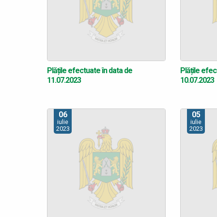
Plățile efectuate în data de
Plățile efec
11.07.2023
10.07.2023
06
05
iulie
iulie
2023
2023