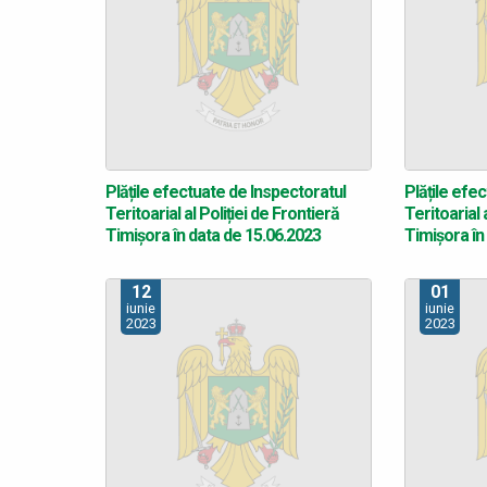
Plățile efectuate de Inspectoratul
Plățile efe
Teritoarial al Poliției de Frontieră
Teritoarial 
Timișora în data de 15.06.2023
Timișora în
12
01
iunie
iunie
2023
2023