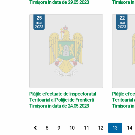
Timișora în data de 29.05.2023
Timișora în
25
22
mai
mai
2023
2023
Plățile efectuate de Inspectoratul
Plățile efe
Teritoarial al Poliției de Frontieră
Teritoarial 
Timișora în data de 24.05.2023
Timișora în
Precedenta
8
9
10
11
12
Sunteți
13
14