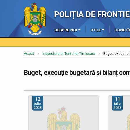
POLIȚIA DE FRONT
DESPRE NOI
UTILE
CONDIȚI
Acasă
Inspectoratul Teritorial Timișoara
Buget, execuție b
Buget, execuție bugetară și bilanț con
12
11
iulie
iulie
2023
2023