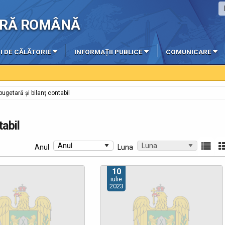
IERĂ ROMÂNĂ
I DE CĂLĂTORIE
INFORMAȚII PUBLICE
COMUNICARE
ugetară și bilanț contabil
tabil
Anul
Luna
10
iulie
2023