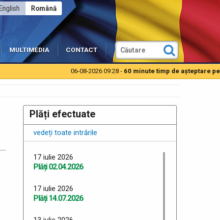
English
Română
MULTIMEDIA
CONTACT
06-08-2026 09:28 -
60 minute timp de aşteptare pentru 
Plăți efectuate
vedeți toate intrările
17 iulie 2026
Plăți 02.04.2026
17 iulie 2026
Plăți 14.07.2026
13 iulie 2026