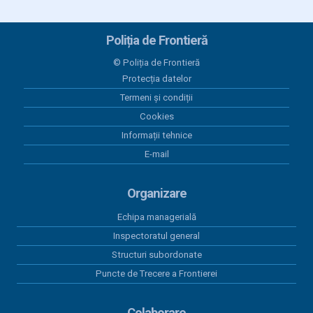
2026
06 iulie 2026
Poliția de Frontieră
Anunt concurs admitere Academie de Poliție
A.I.Cuza Bucuresti cu frecventa 2026
© Poliția de Frontieră
Protecția datelor
02 iunie 2026
Termeni și condiții
Anunț - recrutare candidați pe locuri MAI în
Cookies
institutțile de învățământ ale MApN sesiunea iulie-
august 2026
Informații tehnice
E-mail
02 octombrie 2025
Anunț recrutare candidaţi pentru sesiunea de
Organizare
admitere septembrie-decembrie 2025 la Ș.P.A.P.F.
„Avram Iancu” Oradea
Echipa managerială
Inspectoratul general
30 septembrie 2025
Tabel nominal cu rezultatele finale obținute de
Structuri subordonate
candidați la examenul de promovare în trepte
Puncte de Trecere a Frontierei
profesionale superioare a personalului contractual
- proba interviu
Colaborare