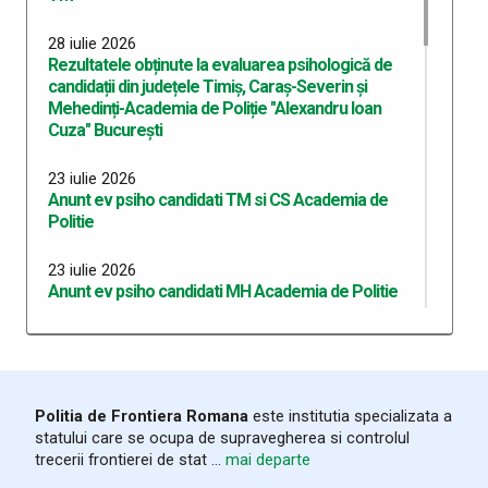
28 iulie 2026
Rezultatele obținute la evaluarea psihologică de
candidații din județele Timiș, Caraș-Severin și
Mehedinți-Academia de Poliție "Alexandru Ioan
Cuza" București
23 iulie 2026
Anunt ev psiho candidati TM si CS Academia de
Politie
23 iulie 2026
Anunt ev psiho candidati MH Academia de Politie
10 iulie 2026
Anunț recrutare master profesional Academia de
Politie 2026
Politia de Frontiera Romana
este institutia specializata a
06 iulie 2026
statului care se ocupa de supravegherea si controlul
Anunt concurs admitere Academie de Poliție
trecerii frontierei de stat ...
mai departe
A.I.Cuza Bucuresti cu frecventa redusa sesiunea