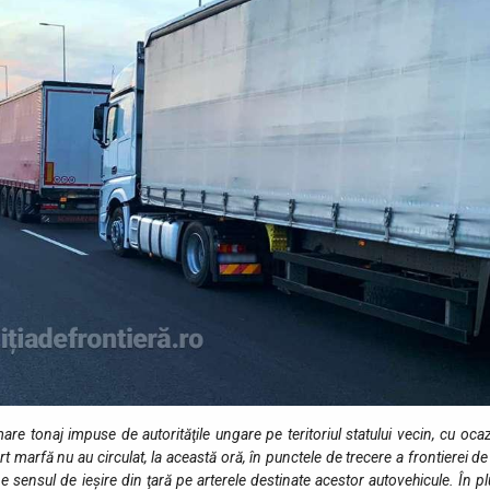
mare tonaj impuse de autorităţile ungare pe teritoriul statului vecin, cu oca
 marfă nu au circulat, la această oră, în punctele de trecere a frontierei de
e sensul de ieşire din ţară pe arterele destinate acestor autovehicule. În p