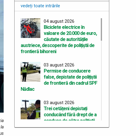
vedeți toate intrările
04 august 2026
Biciclete electrice în
valoare de 20.000 de euro,
căutate de autoritățile
austriece, descoperite de polițiștii de
frontieră bihoreni
03 august 2026
Permise de conducere
false, depistate de polițiștii
de frontieră din cadrul SPF
Nădlac
03 august 2026
Trei cetățeni depistați
conducând fără drept de a
conduce de către polițiștii
zia
de frontieră
 la
lus