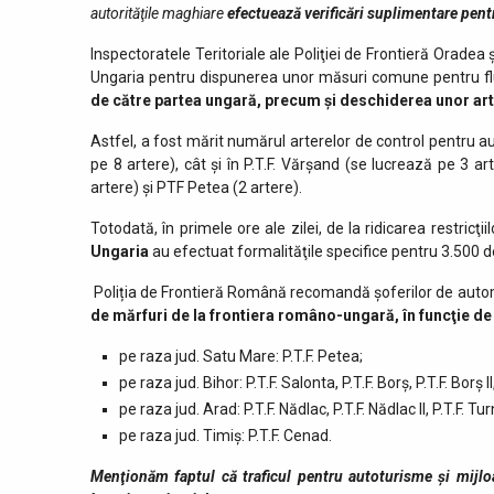
autorităţile maghiare
efectuează verificări suplimentare pent
Inspectoratele Teritoriale ale Poliţiei de Frontieră Oradea 
Ungaria pentru dispunerea unor măsuri comune pentru flui
de către partea ungară, precum şi deschiderea unor ar
Astfel, a fost mărit numărul arterelor de control pentru aut
pe 8 artere), cât şi în P.T.F. Vărşand (se lucrează pe 3 art
artere) şi PTF Petea (2 artere).
Totodată, în primele ore ale zilei, de la ridicarea restricţi
Ungaria
au efectuat formalităţile specifice pentru 3.500 d
Poliția de Frontieră Română recomandă șoferilor de aut
de mărfuri de la frontiera româno-ungară, în funcţie d
pe raza jud. Satu Mare: P.T.F. Petea;
pe raza jud. Bihor: P.T.F. Salonta, P.T.F. Borş, P.T.F. Borş II
pe raza jud. Arad: P.T.F. Nădlac, P.T.F. Nădlac II, P.T.F. Tu
pe raza jud. Timiș: P.T.F. Cenad.
Menţionăm faptul că traficul pentru autoturisme şi mijlo