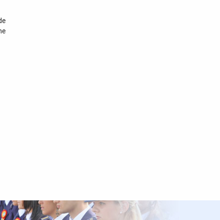
consolidarea securității frontierelor
externe ale Uniunii Europene
de
ne
21 iulie 2026
O remorcă și un excavator
compact, în valoare totală
de 26.000 de euro, căutate
de către autoritățile din Belgia,
descoperite de polițiștii de frontieră
16 iulie 2026
Armă cu aer comprimat și
alice, descoperite de către
poliţiştii de frontieră de la
Nădlac
16 iulie 2026
4.000 de euro pentru un
permis de conducere fals,
depistat de polițiștii de
frontieră de la Nădlac