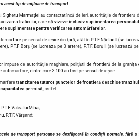
ru acest tip de mijloace de transport
.
şi Sighetu Marmaţiei au contactat încă de ieri, autorităţile de frontieră d
dizarea traficului, care
să vizeze inclusiv suplimentarea personalul
tere suplimentare pentru verificarea automărfarelor
.
omarfare pe sensul de ieşire din ţară, atât în P.T.F. Nădlac II (se lucrea
ere), P.T.F. Borş (se lucrează pe 3 artere), P.T.F. Borş II (se lucrează pe
ilor impuse de autorităţile maghiare, poliţiştii de frontieră de la graniţa
e automarfare, dintre care 3.100 au fost pe sensul de ieşire.
omarfare
tranzitarea tuturor punctelor de frontieră deschise tranzitul
e capacitatea permisă,
astfel:
, P.T.F. Valea lui Mihai;
rnu, P.T.F. Vărşand;
acele de transport persoane se desfăşoară în condiţii normale, fără a 