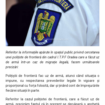
Referitor la informațiile apărute în spațiul public privind cercetarea
unei polițiste de frontieră din cadrul I.T.P.F Oradea care a făcut uz
de armă într-un caz de migrație ilegală, facem următoarele
precizări
:
Polițiștii de frontieră fac uz de armă, atunci când situația o
impune, cu respectarea prevederilor legale în vigoare și
proporțional cu forța folosită, dar și ținând cont de împrejurările
fiecărei situații în parte.
Referitor la cazul polițistei de frontieră, care a făcut uz de
armă, precizăm faptul că în prezent se derulează o anchetă