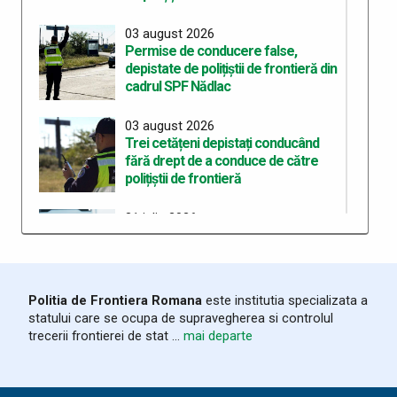
03 august 2026
Permise de conducere false,
depistate de polițiștii de frontieră din
cadrul SPF Nădlac
03 august 2026
Trei cetățeni depistați conducând
fără drept de a conduce de către
polițiștii de frontieră
31 iulie 2026
Circulația automarfarelor pe
teritoriul Ungariei - program
modificat din cauza temperaturilor
extreme
Politia de Frontiera Romana
este institutia specializata a
statului care se ocupa de supravegherea si controlul
28 iulie 2026
trecerii frontierei de stat ...
mai departe
Ziua Poliţiei de Frontieră sărbătorită
la ITPF Oradea